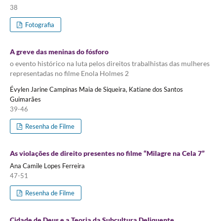
38
Fotografia
A greve das meninas do fósforo
o evento histórico na luta pelos direitos trabalhistas das mulheres
representadas no filme Enola Holmes 2
Évylen Jarine Campinas Maia de Siqueira, Katiane dos Santos
Guimarães
39-46
Resenha de Filme
As violações de direito presentes no filme “Milagre na Cela 7”
Ana Camile Lopes Ferreira
47-51
Resenha de Filme
Cidade de Deus e a Teoria da Subcultura Deliquente