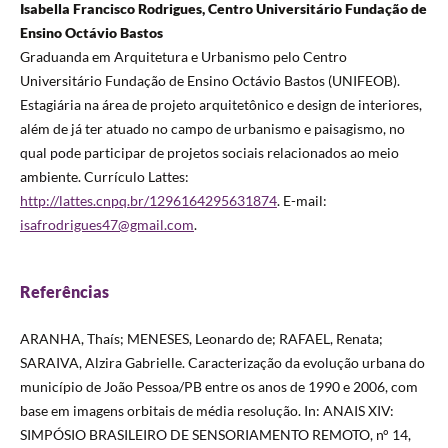
Isabella Francisco Rodrigues, Centro Universitário Fundação de
Ensino Octávio Bastos
Graduanda em Arquitetura e Urbanismo pelo Centro
Universitário Fundação de Ensino Octávio Bastos (UNIFEOB).
Estagiária na área de projeto arquitetônico e design de interiores,
além de já ter atuado no campo de urbanismo e paisagismo, no
qual pode participar de projetos sociais relacionados ao meio
ambiente. Currículo Lattes:
http://lattes.cnpq.br/1296164295631874
. E-mail:
isafrodrigues47@gmail.com
.
Referências
ARANHA, Thaís; MENESES, Leonardo de; RAFAEL, Renata;
SARAIVA, Alzira Gabrielle. Caracterização da evolução urbana do
município de João Pessoa/PB entre os anos de 1990 e 2006, com
base em imagens orbitais de média resolução. In: ANAIS XIV:
SIMPÓSIO BRASILEIRO DE SENSORIAMENTO REMOTO, n° 14,