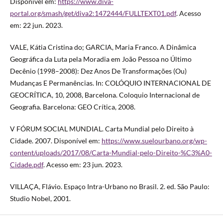
Disponível em:
https://www.diva-
portal.org/smash/get/diva2:1472444/FULLTEXT01.pdf
. Acesso
em: 22 jun. 2023.
VALE, Kátia Cristina do; GARCIA, Maria Franco. A Dinâmica
Geográfica da Luta pela Moradia em João Pessoa no Último
Decênio (1998–2008): Dez Anos De Transformações (Ou)
Mudanças E Permanências. In: COLÓQUIO INTERNACIONAL DE
GEOCRÍTICA, 10, 2008, Barcelona. Coloquio Internacional de
Geografia. Barcelona: GEO Crítica, 2008.
V FÓRUM SOCIAL MUNDIAL. Carta Mundial pelo Direito à
Cidade. 2007. Disponível em:
https://www.suelourbano.org/wp-
content/uploads/2017/08/Carta-Mundial-pelo-Direito-%C3%A0-
Cidade.pdf
. Acesso em: 23 jun. 2023.
VILLAÇA, Flávio. Espaço Intra-Urbano no Brasil. 2. ed. São Paulo:
Studio Nobel, 2001.