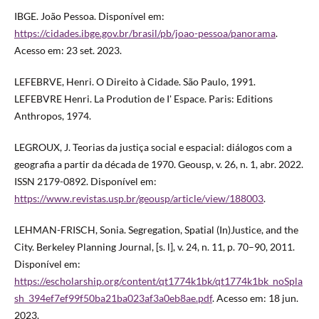
IBGE. João Pessoa. Disponível em:
https://cidades.ibge.gov.br/brasil/pb/joao-pessoa/panorama
.
Acesso em: 23 set. 2023.
LEFEBRVE, Henri. O Direito à Cidade. São Paulo, 1991.
LEFEBVRE Henri. La Prodution de I' Espace. Paris: Editions
Anthropos, 1974.
LEGROUX, J. Teorias da justiça social e espacial: diálogos com a
geografia a partir da década de 1970. Geousp, v. 26, n. 1, abr. 2022.
ISSN 2179-0892. Disponível em:
https://www.revistas.usp.br/geousp/article/view/188003
.
LEHMAN-FRISCH, Sonia. Segregation, Spatial (In)Justice, and the
City. Berkeley Planning Journal, [s. l], v. 24, n. 11, p. 70–90, 2011.
Disponível em:
https://escholarship.org/content/qt1774k1bk/qt1774k1bk_noSpla
sh_394ef7ef99f50ba21ba023af3a0eb8ae.pdf
. Acesso em: 18 jun.
2023.