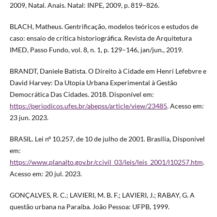
2009, Natal. Anais. Natal: INPE, 2009, p. 819–826.
BLACH, Matheus. Gentrificação, modelos teóricos e estudos de
caso: ensaio de crítica historiográfica. Revista de Arquitetura
IMED, Passo Fundo, vol. 8, n. 1, p. 129–146, jan/jun., 2019.
BRANDT, Daniele Batista. O Direito à Cidade em Henri Lefebvre e
David Harvey: Da Utopia Urbana Experimental à Gestão
Democrática Das Cidades. 2018. Disponível em:
https://periodicos.ufes.br/abepss/article/view/23485
. Acesso em:
23 jun. 2023.
BRASIL. Lei nº 10.257, de 10 de julho de 2001. Brasília, Disponível
em:
https://www.planalto.gov.br/ccivil_03/leis/leis_2001/l10257.htm
.
Acesso em: 20 jul. 2023.
GONÇALVES, R. C.; LAVIERI, M. B. F.; LAVIERI, J.; RABAY, G. A
questão urbana na Paraíba. João Pessoa: UFPB, 1999.