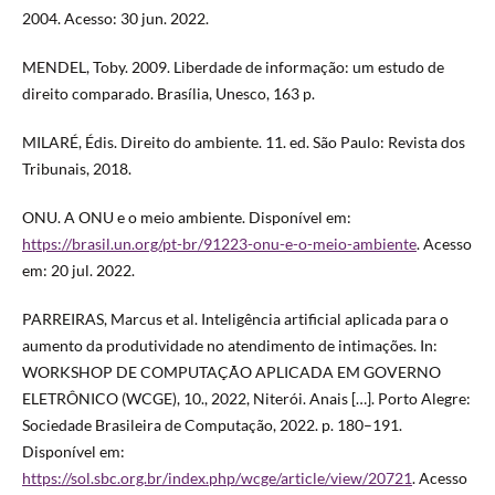
2004. Acesso: 30 jun. 2022.
MENDEL, Toby. 2009. Liberdade de informação: um estudo de
direito comparado. Brasília, Unesco, 163 p.
MILARÉ, Édis. Direito do ambiente. 11. ed. São Paulo: Revista dos
Tribunais, 2018.
ONU. A ONU e o meio ambiente. Disponível em:
https://brasil.un.org/pt-br/91223-onu-e-o-meio-ambiente
. Acesso
em: 20 jul. 2022.
PARREIRAS, Marcus et al. Inteligência artificial aplicada para o
aumento da produtividade no atendimento de intimações. In:
WORKSHOP DE COMPUTAÇÃO APLICADA EM GOVERNO
ELETRÔNICO (WCGE), 10., 2022, Niterói. Anais […]. Porto Alegre:
Sociedade Brasileira de Computação, 2022. p. 180–191.
Disponível em:
https://sol.sbc.org.br/index.php/wcge/article/view/20721
. Acesso