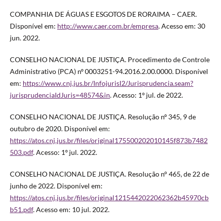
COMPANHIA DE ÁGUAS E ESGOTOS DE RORAIMA – CAER.
Disponível em:
http://www.caer.com.br/empresa
. Acesso em: 30
jun. 2022.
CONSELHO NACIONAL DE JUSTIÇA. Procedimento de Controle
Administrativo (PCA) nº 0003251-94.2016.2.00.0000. Disponível
em:
https://www.cnj.jus.br/InfojurisI2/Jurisprudencia.seam?
jurisprudenciaIdJuris=48574&in
. Acesso: 1º jul. de 2022.
CONSELHO NACIONAL DE JUSTIÇA. Resolução nº 345, 9 de
outubro de 2020. Disponível em:
https://atos.cnj.jus.br/files/original175500202010145f873b7482
503.pdf
. Acesso: 1º jul. 2022.
CONSELHO NACIONAL DE JUSTIÇA. Resolução n° 465, de 22 de
junho de 2022. Disponível em:
https://atos.cnj.jus.br/files/original1215442022062362b45970cb
b51.pdf
. Acesso em: 10 jul. 2022.