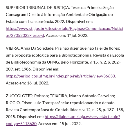
SUPERIOR TRIBUNAL DE JUSTIÇA. Teses da Primeira Seção
Consagram Direito à Informação Ambiental e Obrigação do
Estado com Transparência. 2022. Disponível em:
https://www.stj.jus.br/sites/portalp/Paginas/Comunicacao/Notici
as/27052022-Teses-d
. Acesso em: 1º jul. 2022.
VIEIRA, Anna Da Soledade. Pra não dizer que não falei de flores:
uma proposta ecológica para a Biblioteconomia. Revista da Escola
de Biblioteconomia da UFMG, Belo Horizonte, v. 15, n. 2, p. 202–
209, set. 1986. Disponível em:
https://periodicos.ufmg.br/index.php/reb/article/view/36633
.
Acesso em: 16 jul. 2022.
ZUCCOLOTTO, Robson; TEIXEIRA, Marco Antonio Carvalho;
RICCIO, Edson Luiz. Transparência: reposicionando o debate.
Revista Contemporânea de Contabilidade, v. 12, n. 25, p. 137–158,
2015. Disponível em:
https://dialnet.unirioja.es/servlet/articulo?
codigo=5113630
. Acesso em: 15 jul. 2022.