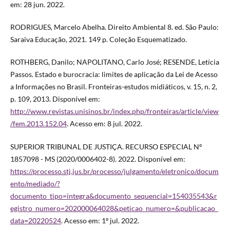
em: 28 jun. 2022.
RODRIGUES, Marcelo Abelha. Direito Ambiental 8. ed. São Paulo:
Saraiva Educação, 2021. 149 p. Coleção Esquematizado.
ROTHBERG, Danilo; NAPOLITANO, Carlo José; RESENDE, Letícia
Passos. Estado e burocracia: limites de aplicação da Lei de Acesso
a Informações no Brasil. Fronteiras-estudos midiáticos, v. 15, n. 2,
p. 109, 2013. Disponível em:
http://www.revistas.unisinos.br/index.php/fronteiras/article/view
/fem.2013.152.04
. Acesso em: 8 jul. 2022.
SUPERIOR TRIBUNAL DE JUSTIÇA. RECURSO ESPECIAL Nº
1857098 - MS (2020/0006402-8). 2022. Disponível em:
https://processo.stj.jus.br/processo/julgamento/eletronico/docum
ento/mediado/?
documento_tipo=integra&documento_sequencial=154035543&r
egistro_numero=202000064028&peticao_numero=&publicacao_
data=20220524
. Acesso em: 1º jul. 2022.