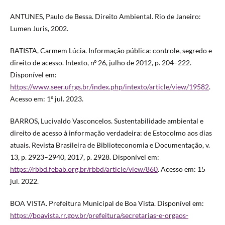
ANTUNES, Paulo de Bessa. Direito Ambiental. Rio de Janeiro:
Lumen Juris, 2002.
BATISTA, Carmem Lúcia. Informação pública: controle, segredo e
direito de acesso. Intexto, nº 26, julho de 2012, p. 204–222.
Disponível em:
https://www.seer.ufrgs.br/index.php/intexto/article/view/19582
.
Acesso em: 1º jul. 2023.
BARROS, Lucivaldo Vasconcelos. Sustentabilidade ambiental e
direito de acesso à informação verdadeira: de Estocolmo aos dias
atuais. Revista Brasileira de Biblioteconomia e Documentação, v.
13, p. 2923–2940, 2017, p. 2928. Disponível em:
https://rbbd.febab.org.br/rbbd/article/view/860
. Acesso em: 15
jul. 2022.
BOA VISTA. Prefeitura Municipal de Boa Vista. Disponível em:
https://boavista.rr.gov.br/prefeitura/secretarias-e-orgaos-