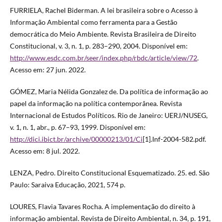
FURRIELA, Rachel Biderman. A lei brasileira sobre o Acesso à
Informação Ambiental como ferramenta para a Gestão
democrática do Meio Ambiente. Revista Brasileira de Direito
Constitucional, v. 3, n. 1, p. 283–290, 2004. Disponível em:
http://www.esdc.com.br/seer/index.php/rbdc/article/view/72
.
Acesso em: 27 jun. 2022.
GÓMEZ, Maria Nélida Gonzalez de. Da política de informação ao
papel da informação na política contemporânea. Revista
Internacional de Estudos Políticos. Rio de Janeiro: UERJ/NUSEG,
v. 1, n. 1, abr., p. 67–93, 1999. Disponível em:
http://dici.ibict.br/archive/00000213/01/Ci
[1].Inf-2004-582.pdf.
Acesso em: 8 jul. 2022.
LENZA, Pedro. Direito Constitucional Esquematizado. 25. ed. São
Paulo: Saraiva Educação, 2021, 574 p.
LOURES, Flavia Tavares Rocha. A implementação do direito à
informação ambiental. Revista de Direito Ambiental, n. 34, p. 191,