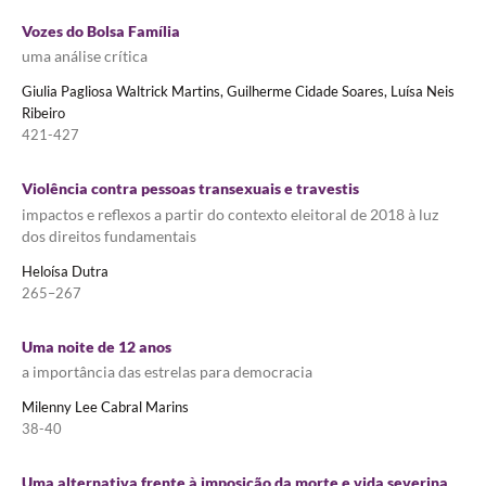
Vozes do Bolsa Família
uma análise crítica
Giulia Pagliosa Waltrick Martins, Guilherme Cidade Soares, Luísa Neis
Ribeiro
421-427
Violência contra pessoas transexuais e travestis
impactos e reflexos a partir do contexto eleitoral de 2018 à luz
dos direitos fundamentais
Heloísa Dutra
265–267
Uma noite de 12 anos
a importância das estrelas para democracia
Milenny Lee Cabral Marins
38-40
Uma alternativa frente à imposição da morte e vida severina