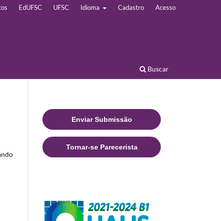
cos
EdUFSC
UFSC
Idioma
Cadastro
Acesso
Buscar
Enviar Submissão
Tornar-se Parecerista
sando