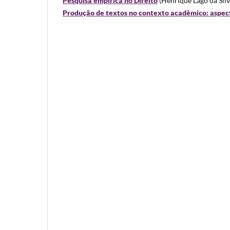
Pesquisa empírica no Direito
(Henrique Lago da Silv
Produção de textos no contexto acadêmico: aspect