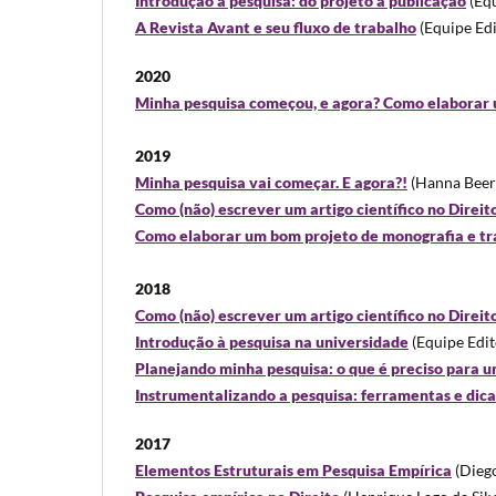
Introdução à pesquisa: do projeto à publicação
(Equ
A Revista Avant e seu fluxo de trabalho
(Equipe Edi
2020
Minha pesquisa começou, e agora? Como elaborar
2019
Minha pesquisa vai começar. E agora?!
(Hanna Beer
Como (não) escrever um artigo científico no Direito 
Como elaborar um bom projeto de monografia e tr
2018
Como (não) escrever um artigo científico no Direit
Introdução à pesquisa na universidade
(Equipe Edit
Planejando minha pesquisa: o que é preciso para 
Instrumentalizando a pesquisa: ferramentas e dica
2017
Elementos Estruturais em Pesquisa Empírica
(Dieg