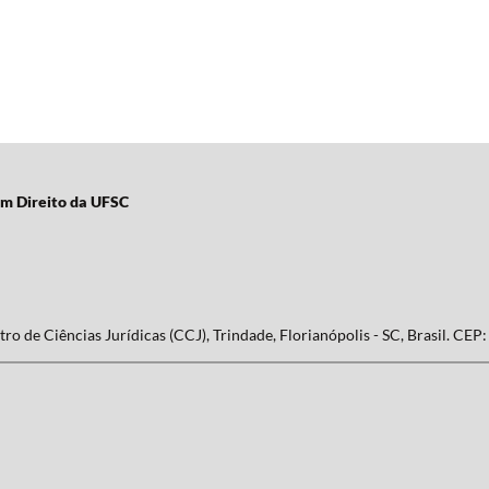
em Direito da UFSC
ro de Ciências Jurídicas (CCJ), Trindade, Florianópolis - SC, Brasil. CEP