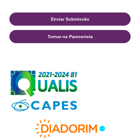
Enviar Submissão
Tornar-se Parecerista