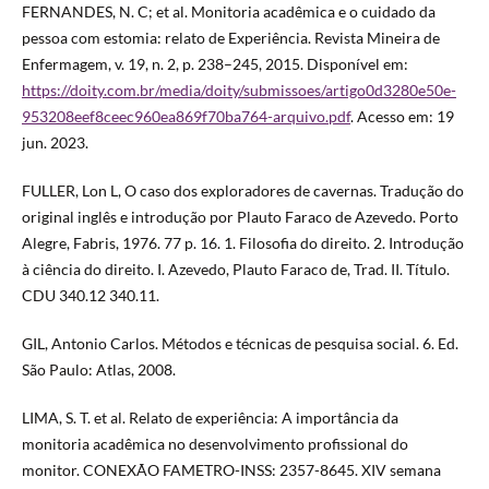
FERNANDES, N. C; et al. Monitoria acadêmica e o cuidado da
pessoa com estomia: relato de Experiência. Revista Mineira de
Enfermagem, v. 19, n. 2, p. 238–245, 2015. Disponível em:
https://doity.com.br/media/doity/submissoes/artigo0d3280e50e-
953208eef8ceec960ea869f70ba764-arquivo.pdf
. Acesso em: 19
jun. 2023.
FULLER, Lon L, O caso dos exploradores de cavernas. Tradução do
original inglês e introdução por Plauto Faraco de Azevedo. Porto
Alegre, Fabris, 1976. 77 p. 16. 1. Filosofia do direito. 2. Introdução
à ciência do direito. I. Azevedo, Plauto Faraco de, Trad. II. Título.
CDU 340.12 340.11.
GIL, Antonio Carlos. Métodos e técnicas de pesquisa social. 6. Ed.
São Paulo: Atlas, 2008.
LIMA, S. T. et al. Relato de experiência: A importância da
monitoria acadêmica no desenvolvimento profissional do
monitor. CONEXÃO FAMETRO-INSS: 2357-8645. XIV semana