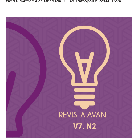
teoria, método e criatividade. 21. ed. Petrópolis: Vozes, 1994.