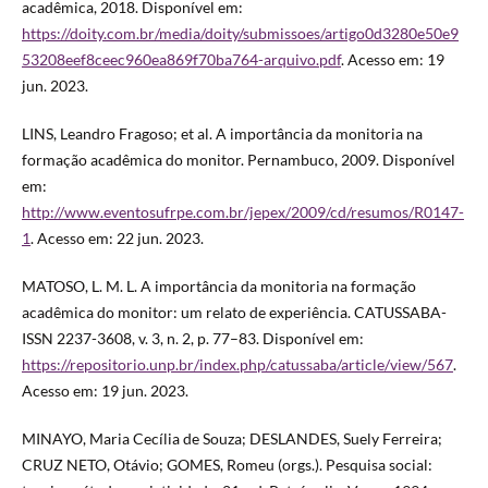
acadêmica, 2018. Disponível em:
https://doity.com.br/media/doity/submissoes/artigo0d3280e50e9
53208eef8ceec960ea869f70ba764-arquivo.pdf
. Acesso em: 19
jun. 2023.
LINS, Leandro Fragoso; et al. A importância da monitoria na
formação acadêmica do monitor. Pernambuco, 2009. Disponível
em:
http://www.eventosufrpe.com.br/jepex/2009/cd/resumos/R0147-
1
. Acesso em: 22 jun. 2023.
MATOSO, L. M. L. A importância da monitoria na formação
acadêmica do monitor: um relato de experiência. CATUSSABA-
ISSN 2237-3608, v. 3, n. 2, p. 77–83. Disponível em:
https://repositorio.unp.br/index.php/catussaba/article/view/567
.
Acesso em: 19 jun. 2023.
MINAYO, Maria Cecília de Souza; DESLANDES, Suely Ferreira;
CRUZ NETO, Otávio; GOMES, Romeu (orgs.). Pesquisa social: