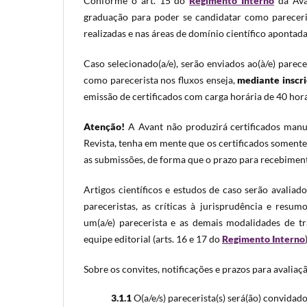
Conforme o art. 15 do
Regimento Interno
da Avan
graduação para poder se candidatar como pareceris
realizadas e nas áreas de domínio científico apontadas
Caso selecionado(a/e), serão enviados ao(à/e) parece
como parecerista nos fluxos enseja,
mediante inscri
emissão de certificados com carga horária de 40 hor
Atenção!
A Avant não produzirá certificados manua
Revista, tenha em mente que os certificados somente
as submissões, de forma que o prazo para recebimento
Artigos científicos e estudos de caso serão avaliad
pareceristas, as críticas à jurisprudência e resu
um(a/e) parecerista e as demais modalidades de tr
equipe editorial (arts. 16 e 17 do
Regimento Interno
Sobre os convites, notificações e prazos para avaliaç
3.1.1
O(a/e/s) parecerista(s) será(ão) convidado