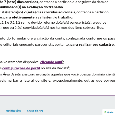
de 7 (sete) dias corridos
, contados a partir do dia seguinte da data de
onibilidade(s) na avaliação do trabalho
.
ista(s) terá(ão)
7 (sete) dias corridos adicionais
, contados a partir do
e,
para efetivamente avaliar(em) o trabalho
.
.1.1 e 3.1.1.2 sem o devido retorno do(a/e/s) parecerista(s), a equipe
/s), que será(ão) convidado(a/e/s) nos termos dos itens sobrescritos.
to do formulário e a criação da conta, configurada conforme os pass
os editoriais enquanto parecerista, portanto,
para realizar seu cadastro,
baixo (também disponível
clicando aqui
);
as
configurações de perfil
no site da Revista²;
em
Área de interesse para avaliação
aquelas que você possua domínio cientí
veis na barra lateral do site e, excepcionalmente, outras que porven