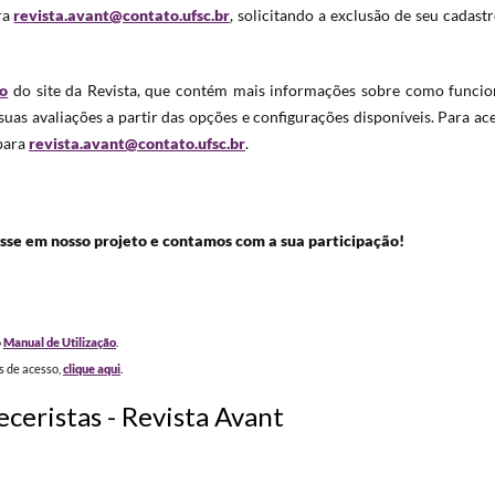
ra
revista.avant@contato.ufsc.br
, solicitando a exclusão de seu cadast
ão
do site da Revista, que contém mais informações sobre como funcio
uas avaliações a partir das opções e configurações disponíveis. Para ac
 para
revista.avant@contato.ufsc.br
.
esse em nosso projeto e contamos com a sua participação!
o
Manual de Utilização
.
os de acesso,
clique aqui
.