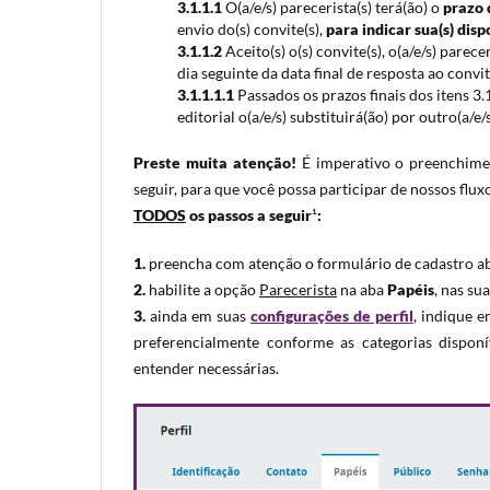
3.1.1.1
O(a/e/s) parecerista(s) terá(ão) o
prazo 
envio do(s) convite(s),
para indicar sua(s) disp
3.1.1.2
Aceito(s) o(s) convite(s), o(a/e/s) parecer
dia seguinte da data final de resposta ao convit
3.1.1.1.1
Passados os prazos finais dos itens 3.1
editorial o(a/e/s) substituirá(ão) por outro(a/e
Preste muita atenção!
É imperativo o preenchimen
seguir, para que você possa participar de nossos flux
TODOS
os passos a seguir
¹
:
1.
preencha com atenção o formulário de cadastro a
2.
habilite a opção
Parecerista
na aba
Papéis
, nas su
3.
ainda em suas
configurações de perfil
, indique 
preferencialmente conforme as categorias disponí
entender necessárias.