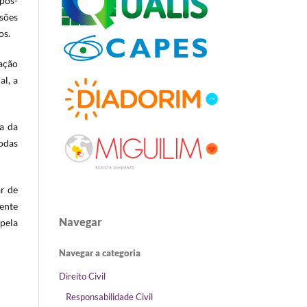
pós-
sões
os.
pação
al, a
a da
todas
r de
ente
Navegar
 pela
Navegar a categoria
Direito Civil
Responsabilidade Civil