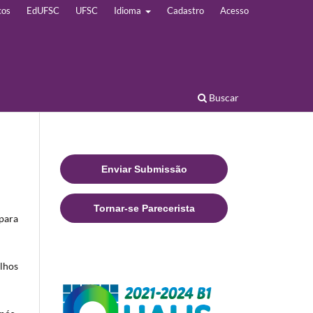
cos
EdUFSC
UFSC
Idioma
Cadastro
Acesso
Buscar
Enviar Submissão
Tornar-se Parecerista
 para
alhos