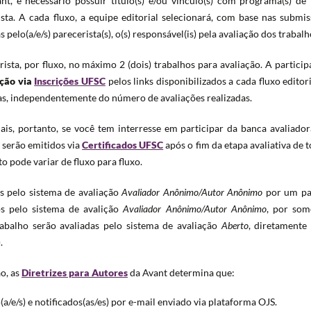
t, é necessário possuir título(s) e/ou vínculo(s) com programa(s) de 
ta. A cada fluxo, a equipe editorial selecionará, com base nas submis
 pelo(a/e/s) parecerista(s), o(s) responsável(is) pela avaliação dos trabalh
rista, por fluxo, no máximo 2 (dois) trabalhos para avaliação. A partici
ção via
Inscrições UFSC
pelos links disponibilizados a cada fluxo editori
as, independentemente do número de avaliações realizadas.
is, portanto, se você tem interresse em participar da banca avaliador
 serão emitidos via
Certificados UFSC
após o fim da etapa avaliativa de 
 pode variar de fluxo para fluxo.
os pelo sistema de avaliação
Avaliador Anônimo/Autor Anônimo
por um pa
mos pelo sistema de avalição
Avaliador Anônimo/Autor Anônimo
, por som
abalho serão avaliadas pelo sistema de avaliação
Aberto
, diretamente
).
ão, as
Diretrizes para Autores
da Avant determina que:
(a/e/s) e notificados(as/es) por e-mail enviado via plataforma OJS.