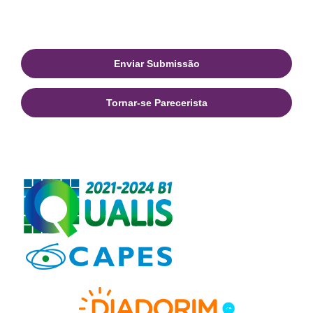
Enviar Submissão
Tornar-se Parecerista