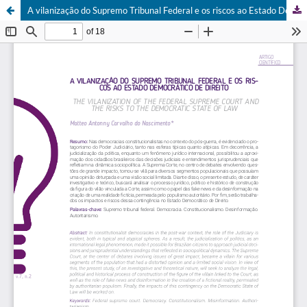
A vilanização do Supremo Tribunal Federal e os riscos ao Estado Democrático de Direito