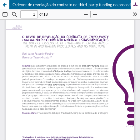
O dever de revelação do contrato de third-party funding no procedimento arbitral e suas implicações