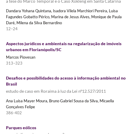
a tese do Marco Temporal e o Caso Xokleng em Santa Catarina
Dandara Yohana Quintana, Isadora Vilela Marchiori Pereira, Luísa
Fagundes Gobatto Périco, Marina de Jesus Alves, Monique de Paula
Daré, Milena da Silva Bernardino
12–24
Aspectos jurídicos e ambientais na regularização de imóveis
urbanos em Florianópolis/SC
Marcos Piovesan
313–323
Desafios e possibilidades do acesso à informação ambiental no
Brasil
estudo de caso em Roraima à luz da Lei nº12.527/2011
Ana Luísa Mayer Moura, Bruno Gabriel Sousa da Silva, Micaella
Gonçalves Felipe
386-402
Parques eólicos