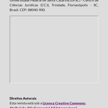
Universidade Federal de Santa Catarina (UFSC) - Centro de
Ciências Jurídicas (CCJ), Trindade, Florianópolis - SC,
Brasil. CEP: 88040-900.
Direitos Autorais
Esta revista está sob a
Licença Creative Commons:
Atribuição-NãoComercial 4.0 Internacional
.