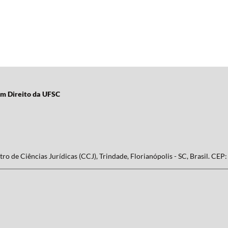
em Direito da UFSC
ro de Ciências Jurídicas (CCJ), Trindade, Florianópolis - SC, Brasil. CEP