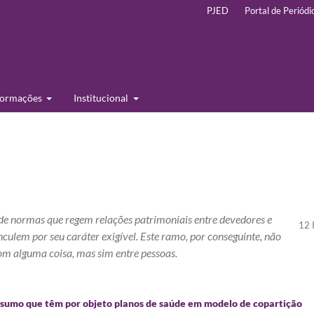
PJED
Portal de Periódi
formações
Institucional
 de normas que regem relações patrimoniais entre devedores e
12 
nculem por seu caráter exigível. Este ramo, por conseguinte, não
om alguma coisa, mas sim entre pessoas.
onsumo que têm por objeto planos de saúde em modelo de copartição