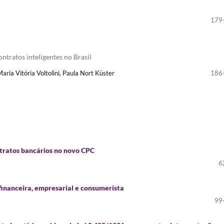
179
ontratos inteligentes no Brasil
aria Vitória Voltolini, Paula Nort Küster
186
ntratos bancários no novo CPC
6
 financeira, empresarial e consumerista
99