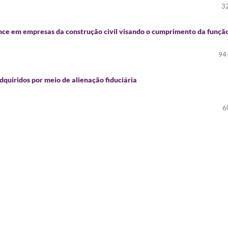
3
ance em empresas da construção civil visando o cumprimento da funçã
94
adquiridos por meio de alienação fiduciária
6