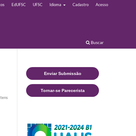
cos
EdUFSC
UFSC
Idioma
Cadastro
Acesso
Buscar
Enviar Submissão
Tornar-se Parecerista
Itens