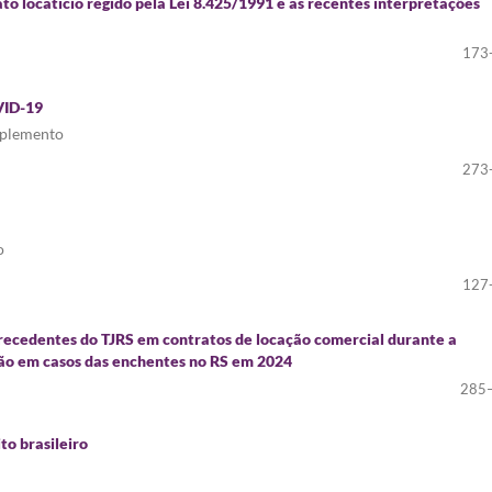
to locatício regido pela Lei 8.425/1991 e as recentes interpretações
173
VID-19
implemento
273
o
127
precedentes do TJRS em contratos de locação comercial durante a
ção em casos das enchentes no RS em 2024
285
to brasileiro