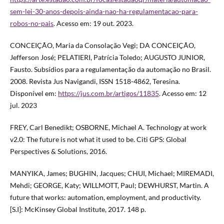
sem-lei-30-anos-depois-ainda-nao-ha-regulamentacao-para-
robos-no-pais
. Acesso em: 19 out. 2023.
CONCEIÇÃO, Maria da Consolação Vegi; DA CONCEIÇÃO,
Jefferson José; PELATIERI, Patrícia Toledo; AUGUSTO JUNIOR,
Fausto. Subsídios para a regulamentação da automação no Brasil.
2008. Revista Jus Navigandi, ISSN 1518-4862, Teresina.
Disponível em:
https://jus.com.br/artigos/11835
. Acesso em: 12
jul. 2023
FREY, Carl Benedikt; OSBORNE, Michael A. Technology at work
v2.0: The future is not what it used to be. Citi GPS: Global
Perspectives & Solutions, 2016.
MANYIKA, James; BUGHIN, Jacques; CHUI, Michael; MIREMADI,
Mehdi; GEORGE, Katy; WILLMOTT, Paul; DEWHURST, Martin. A
future that works: automation, employment, and productivity.
[S.I]: McKinsey Global Institute, 2017. 148 p.