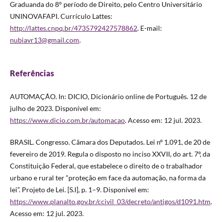
Graduanda do 8° período de Direito, pelo Centro Universitário
UNINOVAFAPI. Currículo Lattes:
http://lattes.cnpq.br/4735792427578862
. E-mail:
nubiavr13@gmail.com
.
Referências
AUTOMAÇÃO. In: DICIO, Dicionário online de Português. 12 de
julho de 2023. Disponível em:
https://www.dicio.com.br/automacao
. Acesso em: 12 jul. 2023.
BRASIL. Congresso. Câmara dos Deputados. Lei nº 1.091, de 20 de
fevereiro de 2019. Regula o disposto no inciso XXVII, do art. 7º, da
Constituição Federal, que estabelece o direito de o trabalhador
urbano e rural ter “proteção em face da automação, na forma da
lei”. Projeto de Lei. [S.I], p. 1–9. Disponível em:
https://www.planalto.gov.br/ccivil_03/decreto/antigos/d1091.htm
.
Acesso em: 12 jul. 2023.