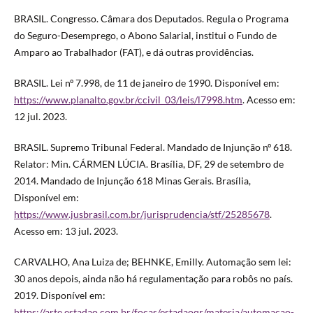
BRASIL. Congresso. Câmara dos Deputados. Regula o Programa
do Seguro-Desemprego, o Abono Salarial, institui o Fundo de
Amparo ao Trabalhador (FAT), e dá outras providências.
BRASIL. Lei nº 7.998, de 11 de janeiro de 1990. Disponível em:
https://www.planalto.gov.br/ccivil_03/leis/l7998.htm
. Acesso em:
12 jul. 2023.
BRASIL. Supremo Tribunal Federal. Mandado de Injunção nº 618.
Relator: Min. CÁRMEN LÚCIA. Brasília, DF, 29 de setembro de
2014. Mandado de Injunção 618 Minas Gerais. Brasília,
Disponível em:
https://www.jusbrasil.com.br/jurisprudencia/stf/25285678
.
Acesso em: 13 jul. 2023.
CARVALHO, Ana Luiza de; BEHNKE, Emilly. Automação sem lei:
30 anos depois, ainda não há regulamentação para robôs no país.
2019. Disponível em:
https://arte.estadao.com.br/focas/estadaoqr/materia/automacao-