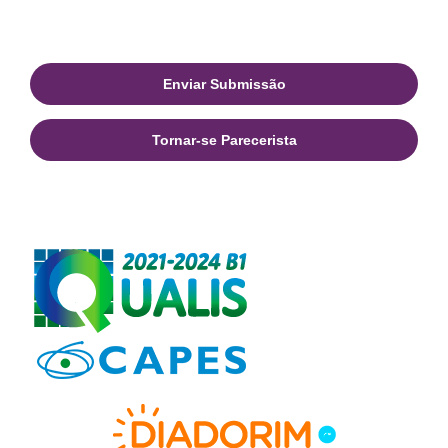
Enviar Submissão
Tornar-se Parecerista