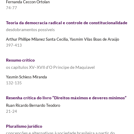
Fernanda Ceccon Ortolan
74-77
Teoria da democracia radical e controle de constitucionalidade
desdobramentos possíveis
Arthur Phillipe Milanez Santa Cecília, Yasmim Vilas Boas de Araújo
397-413
Resumo crítico
os capítulos XV–XVII d‘O Príncipe de Maquiavel
Yasmin Schiess Miranda
132-135
Resenha crítica do livro “Direitos máximos e deveres mínimos”
Ruan Ricardo Bernardo Teodoro
21-24
Pluralismo jurídico
concepções e alternativas à sociedade brasileira a partir do