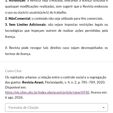
1. Atribuição
: a Revista seja creditada, indicando a licença utilizada e
quaisquer modificações realizadas, sem sugerir que a Revista endossou
o uso ou o(a/e/s) usuário(a/e/s) do trabalho.
2. NãoComercial
: o conteúdo não seja utilizado para fins comerciais.
3.
Sem Limites Adicionais
: não sejam impostas restrições legais ou
tecnológicas que impeçam outrem de realizar ações permitidas pela
licença.
A Revista pode revogar tais direitos caso sejam desrespeitados os
termos de licença.
Como Citar
Os rejeitados urbanos: a relação entre o controle social e a segregação
dos guetos.
Revista Avant
, Florianópolis, v. 4, n. 2, p. 785–789, 2020.
Disponível em:
https://ojs.sites.ufsc.br/index.php/avant/article/view/6930
. Acesso em:
6 ago. 2026.
Formatos de Citação