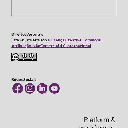
Direitos Autorais
Esta revista está sob a
Licença Creative Commons:
Atribuição-NãoComercial 4.0 Internacional
.
Redes Sociais