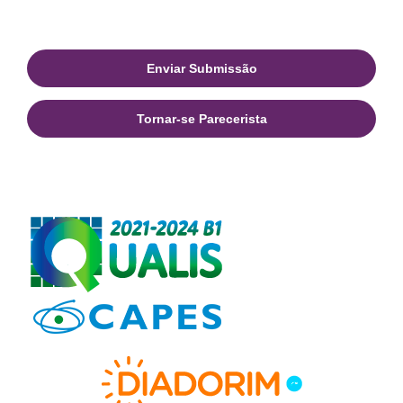
Enviar Submissão
Tornar-se Parecerista