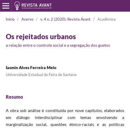
Início
/
Acervo
/
v. 4 n. 2 (2020): Revista Avant
/
Acadêmica
Os rejeitados urbanos
a relação entre o controle social e a segregação dos guetos
Iasmin Alves Ferreira Melo
Universidade Estadual de Feira de Santana
Resumo
A obra sob análise é constituída por nove capítulos, elaborados
em diálogo interdisciplinar com temas envolvendo a
marginalização social, questões étnico-raciais e as políticas