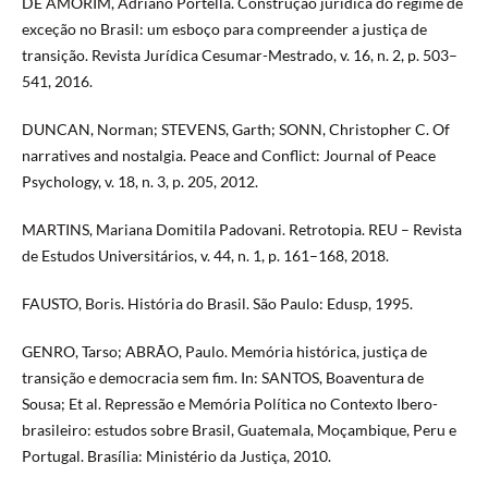
DE AMORIM, Adriano Portella. Construção jurídica do regime de
exceção no Brasil: um esboço para compreender a justiça de
transição. Revista Jurídica Cesumar-Mestrado, v. 16, n. 2, p. 503–
541, 2016.
DUNCAN, Norman; STEVENS, Garth; SONN, Christopher C. Of
narratives and nostalgia. Peace and Conflict: Journal of Peace
Psychology, v. 18, n. 3, p. 205, 2012.
MARTINS, Mariana Domitila Padovani. Retrotopia. REU – Revista
de Estudos Universitários, v. 44, n. 1, p. 161–168, 2018.
FAUSTO, Boris. História do Brasil. São Paulo: Edusp, 1995.
GENRO, Tarso; ABRÃO, Paulo. Memória histórica, justiça de
transição e democracia sem fim. In: SANTOS, Boaventura de
Sousa; Et al. Repressão e Memória Política no Contexto Ibero-
brasileiro: estudos sobre Brasil, Guatemala, Moçambique, Peru e
Portugal. Brasília: Ministério da Justiça, 2010.