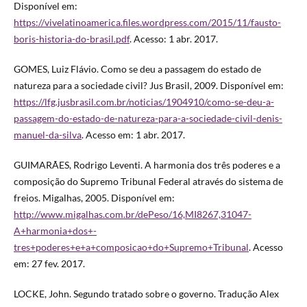
Disponível em:
https://vivelatinoamerica.files.wordpress.com/2015/11/fausto-
boris-historia-do-brasil.pdf
. Acesso: 1 abr. 2017.
GOMES, Luiz Flávio. Como se deu a passagem do estado de
natureza para a sociedade civil? Jus Brasil, 2009. Disponível em:
https://lfg.jusbrasil.com.br/noticias/1904910/como-se-deu-a-
passagem-do-estado-de-natureza-para-a-sociedade-civil-denis-
manuel-da-silva
. Acesso em: 1 abr. 2017.
GUIMARÃES, Rodrigo Leventi. A harmonia dos três poderes e a
composição do Supremo Tribunal Federal através do sistema de
freios. Migalhas, 2005. Disponível em:
http://www.migalhas.com.br/dePeso/16,MI8267,31047-
A+harmonia+dos+-
tres+poderes+e+a+composicao+do+Supremo+Tribunal
. Acesso
em: 27 fev. 2017.
LOCKE, John. Segundo tratado sobre o governo. Tradução Alex