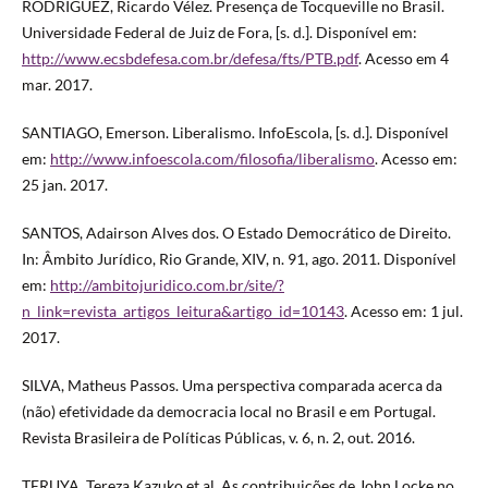
RODRÍGUEZ, Ricardo Vélez. Presença de Tocqueville no Brasil.
Universidade Federal de Juiz de Fora, [s. d.]. Disponível em:
http://www.ecsbdefesa.com.br/defesa/fts/PTB.pdf
. Acesso em 4
mar. 2017.
SANTIAGO, Emerson. Liberalismo. InfoEscola, [s. d.]. Disponível
em:
http://www.infoescola.com/filosofia/liberalismo
. Acesso em:
25 jan. 2017.
SANTOS, Adairson Alves dos. O Estado Democrático de Direito.
In: Âmbito Jurídico, Rio Grande, XIV, n. 91, ago. 2011. Disponível
em:
http://ambitojuridico.com.br/site/?
n_link=revista_artigos_leitura&artigo_id=10143
. Acesso em: 1 jul.
2017.
SILVA, Matheus Passos. Uma perspectiva comparada acerca da
(não) efetividade da democracia local no Brasil e em Portugal.
Revista Brasileira de Políticas Públicas, v. 6, n. 2, out. 2016.
TERUYA, Tereza Kazuko et al. As contribuições de John Locke no