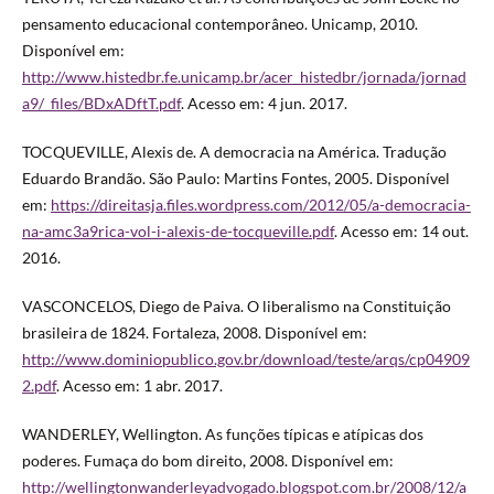
pensamento educacional contemporâneo. Unicamp, 2010.
Disponível em:
http://www.histedbr.fe.unicamp.br/acer_histedbr/jornada/jornad
a9/_files/BDxADftT.pdf
. Acesso em: 4 jun. 2017.
TOCQUEVILLE, Alexis de. A democracia na América. Tradução
Eduardo Brandão. São Paulo: Martins Fontes, 2005. Disponível
em:
https://direitasja.files.wordpress.com/2012/05/a-democracia-
na-amc3a9rica-vol-i-alexis-de-tocqueville.pdf
. Acesso em: 14 out.
2016.
VASCONCELOS, Diego de Paiva. O liberalismo na Constituição
brasileira de 1824. Fortaleza, 2008. Disponível em:
http://www.dominiopublico.gov.br/download/teste/arqs/cp04909
2.pdf
. Acesso em: 1 abr. 2017.
WANDERLEY, Wellington. As funções típicas e atípicas dos
poderes. Fumaça do bom direito, 2008. Disponível em:
http://wellingtonwanderleyadvogado.blogspot.com.br/2008/12/a