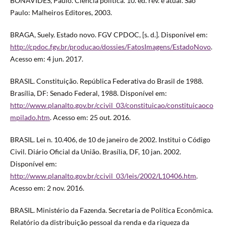
BONAVIDES, Paulo. Ciência política. 10. ed. rev. e atual. São
Paulo: Malheiros Editores, 2003.
BRAGA, Suely. Estado novo. FGV CPDOC, [s. d.]. Disponível em:
http://cpdoc.fgv.br/producao/dossies/FatosImagens/EstadoNovo
.
Acesso em: 4 jun. 2017.
BRASIL. Constituição. República Federativa do Brasil de 1988.
Brasília, DF: Senado Federal, 1988. Disponível em:
http://www.planalto.gov.br/ccivil_03/constituicao/constituicaoco
mpilado.htm
. Acesso em: 25 out. 2016.
BRASIL. Lei n. 10.406, de 10 de janeiro de 2002. Institui o Código
Civil. Diário Oficial da União. Brasília, DF, 10 jan. 2002.
Disponível em:
http://www.planalto.gov.br/ccivil_03/leis/2002/L10406.htm
.
Acesso em: 2 nov. 2016.
BRASIL. Ministério da Fazenda. Secretaria de Política Econômica.
Relatório da distribuição pessoal da renda e da riqueza da