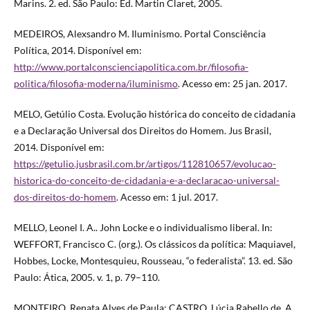
Marins. 2. ed. São Paulo: Ed. Martin Claret, 2005.
MEDEIROS, Alexsandro M. Iluminismo. Portal Consciência
Política, 2014. Disponível em:
http://www.portalconscienciapolitica.com.br/filosofia-
politica/filosofia-moderna/iluminismo
. Acesso em: 25 jan. 2017.
MELO, Getúlio Costa. Evolução histórica do conceito de cidadania
e a Declaração Universal dos Direitos do Homem. Jus Brasil,
2014. Disponível em:
https://getulio.jusbrasil.com.br/artigos/112810657/evolucao-
historica-do-conceito-de-cidadania-e-a-declaracao-universal-
dos-direitos-do-homem
. Acesso em: 1 jul. 2017.
MELLO, Leonel I. A.. John Locke e o individualismo liberal. In:
WEFFORT, Francisco C. (org.). Os clássicos da política: Maquiavel,
Hobbes, Locke, Montesquieu, Rousseau, “o federalista”. 13. ed. São
Paulo: Ática, 2005. v. 1, p. 79–110.
MONTEIRO, Renata Alves de Paula; CASTRO, Lúcia Rabello de. A