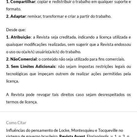
1. Compartilhar
: copiar e redistribuir o trabalho em qualquer suporte e
formato.
2. Adaptar
: remixar, transformar e criar a partir do trabalho.
Desde que:
1. Atribuição
: a Revista seja creditada, indicando a licença utilizada e
quaisquer modificações realizadas, sem sugerir que a Revista endossou
o uso ou o(a/e/s) usuário(a/e/s) do trabalho.
2. NãoComercial
: o conteúdo não seja utilizado para fins comerciais.
3.
Sem Limites Adicionais
: não sejam impostas restrições legais ou
tecnológicas que impeçam outrem de realizar ações permitidas pela
licença.
A Revista pode revogar tais direitos caso sejam desrespeitados os
termos de licença.
Como Citar
Influências do pensamento de Locke, Montesquieu e Tocqueville no
sistema de governo brasileiro.
Revista Avant
, Florianópolis, v. 1, n. 2, p.