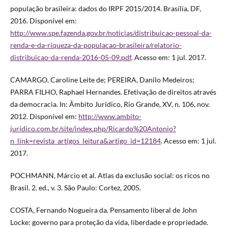
população brasileira: dados do IRPF 2015/2014. Brasília, DF,
2016. Disponível em:
http://www.spe.fazenda.gov.br/noticias/distribuicao-pessoal-da-
renda-e-da-riqueza-da-populacao-brasileira/relatorio-
distribuicao-da-renda-2016-05-09.pdf
. Acesso em: 1 jul. 2017.
CAMARGO, Caroline Leite de; PEREIRA, Danilo Medeiros;
PARRA FILHO, Raphael Hernandes. Efetivação de direitos através
da democracia. In: Âmbito Jurídico, Rio Grande, XV, n. 106, nov.
2012. Disponível em:
http://www.ambito-
juridico.com.br/site/index.php/Ricardo%20Antonio?
n_link=revista_artigos_leitura&artigo_id=12184
. Acesso em: 1 jul.
2017.
POCHMANN, Márcio et al. Atlas da exclusão social: os ricos no
Brasil. 2. ed., v. 3. São Paulo: Cortez, 2005.
COSTA, Fernando Nogueira da. Pensamento liberal de John
Locke: governo para proteção da vida, liberdade e propriedade.