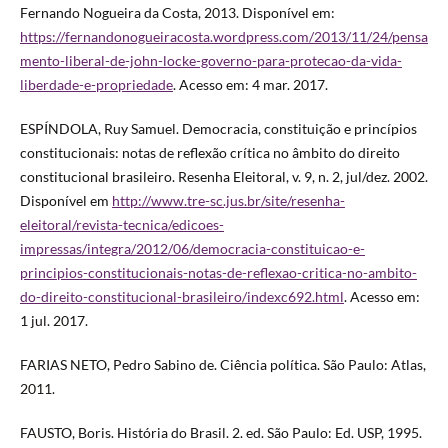
Fernando Nogueira da Costa, 2013. Disponível em:
https://fernandonogueiracosta.wordpress.com/2013/11/24/pensa
mento-liberal-de-john-locke-governo-para-protecao-da-vida-
liberdade-e-propriedade
. Acesso em: 4 mar. 2017.
ESPÍNDOLA, Ruy Samuel. Democracia, constituição e princípios
constitucionais: notas de reflexão crítica no âmbito do direito
constitucional brasileiro. Resenha Eleitoral, v. 9, n. 2, jul/dez. 2002.
Disponível em
http://www.tre-sc.jus.br/site/resenha-
eleitoral/revista-tecnica/edicoes-
impressas/integra/2012/06/democracia-constituicao-e-
principios-constitucionais-notas-de-reflexao-critica-no-ambito-
do-direito-constitucional-brasileiro/indexc692.html
. Acesso em:
1 jul. 2017.
FARIAS NETO, Pedro Sabino de. Ciência política. São Paulo: Atlas,
2011.
FAUSTO, Boris. História do Brasil. 2. ed. São Paulo: Ed. USP, 1995.