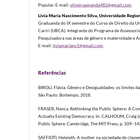
Popular. E-mail:
oliveiraamanda482@gmail.com
.
Livia Maria Nascimento Silva, Universidade Region
Graduanda do IX semestre do Curso de Direito da Un
Cariri (URCA). Integrante do Programa de Assessoria 
Pesquisadora nas áreas de gênero e maternidade e As
E-mail:
liviamarians1@gmail.com
.
Referências
BIROLI. Flávia. Gênero e Desigualdades: os limites da
São Paulo: Boitempo, 2018.
FRASER, Nancy. Rethinking the Public Sphere: A Cont
Actually Existing Democracy. In: CALHOUM, Craig (
Public Sphere. Cambridge, The MIT Press, p. 109–14
SAFFIOTI, Heleieth. A mulher na sociedade de classes: