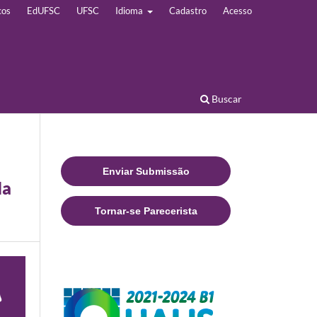
cos
EdUFSC
UFSC
Idioma
Cadastro
Acesso
Buscar
Enviar Submissão
da
Tornar-se Parecerista