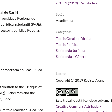
v. 3 n. 2 (2019): Revista Avant
al do Cariri
Seção
iversidade Regional do
Acadêmica
Jurídica Estudantil (PAJE).
sessoria Jurídica Popular.
Categorias
Teoria Geral do Direito
Teoria Política
Sociologia Jurídica
Sociologia e Gênero
 democracia no Brasil. 1. ed.
Licença
Copyright (c) 2019 Revista Avant
ribution to the Critique of
org). Habermas and the
2, 1992.
Este trabalho está licenciado sob uma l
Creative Commons Attribution-
 mito e realidade. 3. ed. São