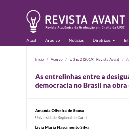
Atual
Arquivo
Notícias
Diretrizes
In
Início
/
Acervo
/
v. 3 n. 2 (2019): Revista Avant
/
A
As entrelinhas entre a desigua
democracia no Brasil na obra d
Amanda Oliveira de Sousa
Universidade Regional do Cariri
Livia Maria Nascimento Silva