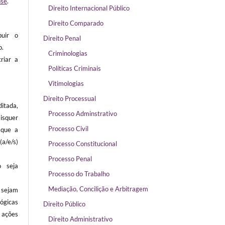
nse
.
Direito Internacional Público
Direito Comparado
buir o
Direito Penal
o.
Criminologias
riar a
Políticas Criminais
Vitimologias
Direito Processual
itada,
Processo Adminstrativo
isquer
Processo Civil
 que a
/e/s)
Processo Constitucional
Processo Penal
 seja
Processo do Trabalho
Mediação, Concilição e Arbitragem
sejam
ógicas
Direito Público
ações
Direito Administrativo