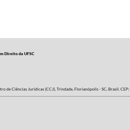
em Direito da UFSC
ro de Ciências Jurídicas (CCJ), Trindade, Florianópolis - SC, Brasil. CEP