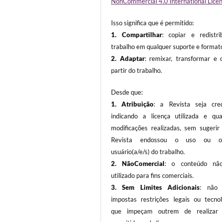
NonCommercial 4.0 International Lice
Isso significa que é permitido:
1. Compartilhar
: copiar e redistri
trabalho em qualquer suporte e format
2. Adaptar
: remixar, transformar e c
partir do trabalho.
Desde que:
1. Atribuição
: a Revista seja cred
indicando a licença utilizada e qua
modificações realizadas, sem sugerir
Revista endossou o uso ou o(a
usuário(a/e/s) do trabalho.
2. NãoComercial
: o conteúdo não
utilizado para fins comerciais.
3.
Sem Limites Adicionais
: não 
impostas restrições legais ou tecnol
que impeçam outrem de realizar 