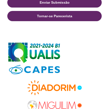
Enviar Submissão
Tornar-se Parecerista