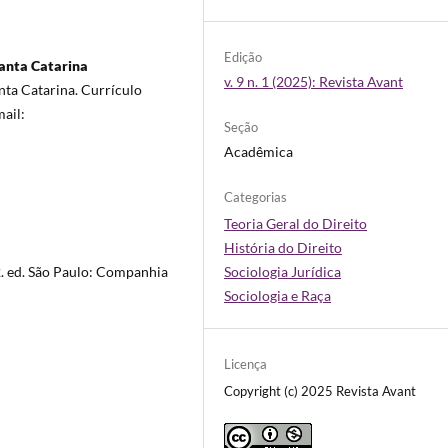
Edição
anta Catarina
v. 9 n. 1 (2025): Revista Avant
nta Catarina. Currículo
mail:
Seção
Acadêmica
Categorias
Teoria Geral do Direito
História do Direito
Sociologia Jurídica
. ed. São Paulo: Companhia
Sociologia e Raça
Licença
Copyright (c) 2025 Revista Avant