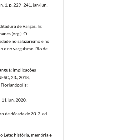
n. 1, p. 229–241, jan/jun.
 ditadura de Vargas. In:
nes (org.). O
iedade no salazarismo e no
mo e no varguismo. Rio de
anguá: implicações
FSC, 23., 2018,
 Florianópolis:
 11 jun. 2020.
o de década de 30. 2. ed.
o Lete: história, memória e