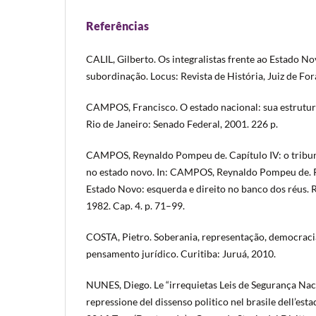
Referências
CALIL, Gilberto. Os integralistas frente ao Estado No
subordinação. Locus: Revista de História, Juiz de Fora,
CAMPOS, Francisco. O estado nacional: sua estrutur
Rio de Janeiro: Senado Federal, 2001. 226 p.
CAMPOS, Reynaldo Pompeu de. Capítulo IV: o tribun
no estado novo. In: CAMPOS, Reynaldo Pompeu de. R
Estado Novo: esquerda e direito no banco dos réus. 
1982. Cap. 4. p. 71–99.
COSTA, Pietro. Soberania, representação, democracia
pensamento jurídico. Curitiba: Juruá, 2010.
NUNES, Diego. Le “irrequietas Leis de Segurança Naci
repressione del dissenso politico nel brasile dell’es