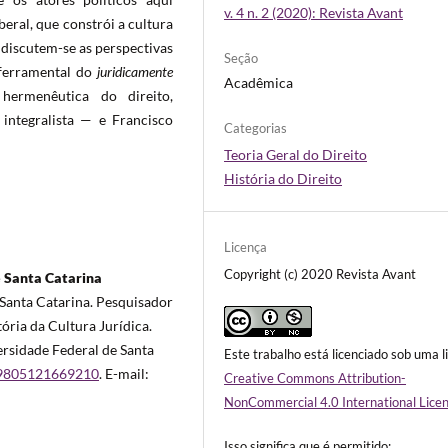
v. 4 n. 2 (2020): Revista Avant
beral, que constrói a cultura
, discutem-se as perspectivas
Seção
ferramental do
juridicamente
Acadêmica
 hermenêutica do direito,
 integralista — e Francisco
Categorias
Teoria Geral do Direito
História do Direito
Licença
Copyright (c) 2020 Revista Avant
e Santa Catarina
Santa Catarina. Pesquisador
ria da Cultura Jurídica.
ersidade Federal de Santa
Este trabalho está licenciado sob uma l
189805121669210
. E-mail:
Creative Commons Attribution-
NonCommercial 4.0 International Lice
Isso significa que é permitido: