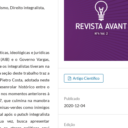
smo, Direito integralista,
ticas, ideológicas e jurídicas
a (AIB) e o Governo Vargas,
 os integralistas tiveram na
 seção deste trabalho traz a
Artigo Científico
 Pietro Costa, adotada neste
esenrolar histórico entre o
4 nos momentos anteriores à
Publicado
7, que culmina na manobra
2020-12-04
amisas-verdes como inimigos
gal após o
putsch
integralista
ua vez, busca apresentar
Edição
 os atores políticos aqui