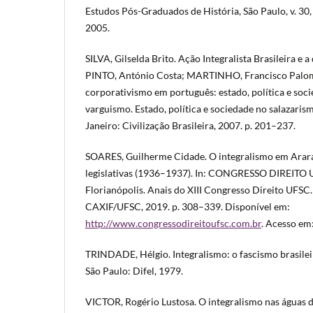
Estudos Pós-Graduados de História, São Paulo, v. 30, 
2005.
SILVA, Gilselda Brito. Ação Integralista Brasileira e a
PINTO, António Costa; MARTINHO, Francisco Paloma
corporativismo em português: estado, política e soc
varguismo. Estado, política e sociedade no salazaris
Janeiro: Civilização Brasileira, 2007. p. 201–237.
SOARES, Guilherme Cidade. O integralismo em Arar
legislativas (1936–1937). In: CONGRESSO DIREITO U
Florianópolis. Anais do XIII Congresso Direito UFSC.
CAXIF/UFSC, 2019. p. 308–339. Disponível em:
http://www.congressodireitoufsc.com.br
. Acesso em:
TRINDADE, Hélgio. Integralismo: o fascismo brasileir
São Paulo: Difel, 1979.
VICTOR, Rogério Lustosa. O integralismo nas águas d