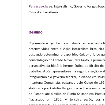
Palavras-chave:
Integralismo, Governo Vargas, Fasci
Crise do liberalismo
Resumo
O presente artigo discute a história das relações polí
desenvolvidas entre a Ação Integralista Brasileir
buscando determinar o papel ideológico-jurídico que
consolidação do Estado Novo. Para tanto, a primeira
perspectiva da história hermenêutica do direito de
trabalho. Após, apresenta-se na segunda seção o d
integralismo e o governo federal, iniciando em 193
Intentona Comunista; passando pelo Golpe de 193
elaborada por Getúlio Vargas que redireciona os c
do Estado; até o exílio de Plínio Salgado em Portu
fracassado em 1938. A terceira seção, por s
concretamente as proximidades ideológicas entre