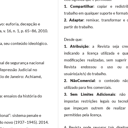
1. Compartilhar
: copiar e redistri
trabalho em qualquer suporte e format
2. Adaptar
: remixar, transformar e c
vo: euforia, decepção e
partir do trabalho.
 v. 16, n. 1, p. 65–86, 2010.
Desde que:
a, seu conteúdo ideológico.
1. Atribuição
: a Revista seja cred
indicando a licença utilizada e qua
modificações realizadas, sem sugerir
al de segurança nacional
Revista endossou o uso ou o(a
epressão Judicial no
usuário(a/e/s) do trabalho.
Rio de Janeiro: Achiamé,
2. NãoComercial
: o conteúdo não
utilizado para fins comerciais.
3.
Sem Limites Adicionais
: não 
: ensaios da história do
impostas restrições legais ou tecnol
que impeçam outrem de realizar 
permitidas pela licença.
onal”: sistema penale e
tado novo (1937–1945). 2014.
A Revista pode revogar tais direito