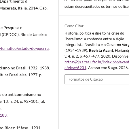
, Dipartimento di
sejam desrespeitados os termos de lice
acerata, Itália, 2014. Cap.
Como Citar
e Pesquisa e
História, política e direito na crise do
 (CPDOC). Rio de Janeiro:
liberalismo: a contenda entre a Ação
Integralista Brasileira e o Governo Var
-tematico/estado-de-guerra
.
(1934–1939).
Revista Avant
, Florianó
v. 4, n. 2, p. 457–477, 2020. Disponíve
https://ojs.sites.ufsc.br/index.php/avant
ascismo no Brasil, 1932–1938.
e/view/6901
. Acesso em: 8 ago. 2026.
ltura Brasileira, 1977. p.
Formatos de Citação
o do anticomunismo no
v. 13, n. 24, p. 92–101, jul.
.
p183
.
olíticas: 1ª fase - 1931–