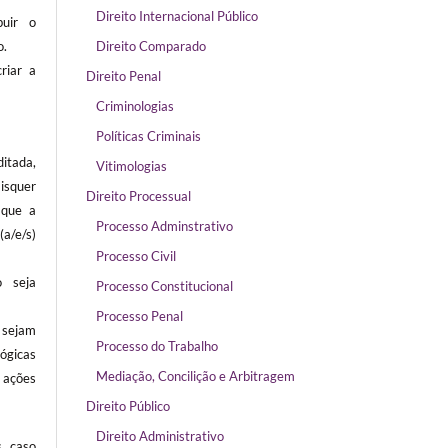
Direito Internacional Público
buir o
o.
Direito Comparado
riar a
Direito Penal
Criminologias
Políticas Criminais
itada,
Vitimologias
isquer
Direito Processual
 que a
Processo Adminstrativo
/e/s)
Processo Civil
 seja
Processo Constitucional
Processo Penal
sejam
Processo do Trabalho
ógicas
Mediação, Concilição e Arbitragem
ações
Direito Público
Direito Administrativo
s caso