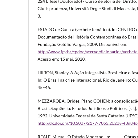
224 f. Tese (Doutorado) - Curso de Storia del Diritto
Giurisprudenza, Universitá Degle Studi di Macerata, M
3.
ESTADO de Guerra (verbete temático). In: CENTRO d
Documentação de História Contemporânea do Brasil
Fundação Getúlio Vargas, 2009. Disponível em:
http://www.fgv.br/cpdoc/acervo/dicionarios/verbete
Acesso em: 15 mai. 2020.
HILTON, Stanley. A Ação Integralista Brasileira: o f
In: O Brasil na crise internacional. Rio de Janeiro: Cu
45–46.
MEZZAROBA, Orides. Plano COHEN: a consolidaçã
Brasil. Sequência: Estudos Jurídicos e Políticos, [s.l.], 
1992. Universidade Federal de Santa Catarina (UFSC)
http://dx.doi.org/10.5007/2177-7055.2020v-43n84
REALE, Miguel. O Estado Moderno. In: ______. Obras p