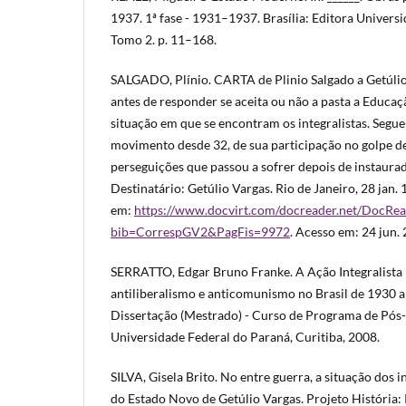
1937. 1ª fase - 1931–1937. Brasília: Editora Universi
Tomo 2. p. 11–168.
SALGADO, Plínio. CARTA de Plinio Salgado a Getúl
antes de responder se aceita ou não a pasta a Educaç
situação em que se encontram os integralistas. Segue
movimento desde 32, de sua participação no golpe d
perseguições que passou a sofrer depois de instaura
Destinatário: Getúlio Vargas. Rio de Janeiro, 28 jan. 
em:
https://www.docvirt.com/docreader.net/DocRea
bib=CorrespGV2&PagFis=9972
. Acesso em: 24 jun.
SERRATTO, Edgar Bruno Franke. A Ação Integralista B
antiliberalismo e anticomunismo no Brasil de 1930 a 
Dissertação (Mestrado) - Curso de Programa de Pós
Universidade Federal do Paraná, Curitiba, 2008.
SILVA, Gisela Brito. No entre guerra, a situação dos 
do Estado Novo de Getúlio Vargas. Projeto História: