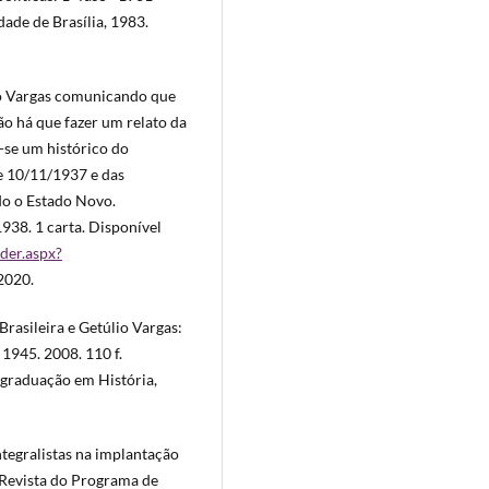
dade de Brasília, 1983.
io Vargas comunicando que
ão há que fazer um relato da
-se um histórico do
e 10/11/1937 e das
do o Estado Novo.
1938. 1 carta. Disponível
der.aspx?
 2020.
rasileira e Getúlio Vargas:
1945. 2008. 110 f.
-graduação em História,
integralistas na implantação
 Revista do Programa de