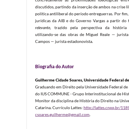
discutidos, partindo da inserção de ambos na crise li
política antiliberal do período entreguerras. Por fim
jurídicas da AIB e do Governo Vargas a partir do 
relevante
, trazido pela perspectiva da história
utilizando-se das obras de Miguel Reale — jurista
Campos — jurista estadonovista.
Biografia do Autor
Guilherme Cidade Soares, Universidade Federal d
Graduando em Direito pela Universidade Federal de 
do IUS COMMUNE - Grupo Interinstitucional de Histó
Monitor da disciplina de História do Direito na Univ
Catarina. Currículo Lattes:
http://lattes.cnpq.br/1
csoares.guilherme@gmail.com
.