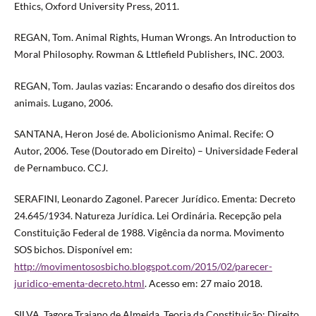
Ethics, Oxford University Press, 2011.
REGAN, Tom. Animal Rights, Human Wrongs. An Introduction to
Moral Philosophy. Rowman & Lttlefield Publishers, INC. 2003.
REGAN, Tom. Jaulas vazias: Encarando o desafio dos direitos dos
animais. Lugano, 2006.
SANTANA, Heron José de. Abolicionismo Animal. Recife: O
Autor, 2006. Tese (Doutorado em Direito) – Universidade Federal
de Pernambuco. CCJ.
SERAFINI, Leonardo Zagonel. Parecer Jurídico. Ementa: Decreto
24.645/1934. Natureza Jurídica. Lei Ordinária. Recepção pela
Constituição Federal de 1988. Vigência da norma. Movimento
SOS bichos. Disponível em:
http://movimentososbicho.blogspot.com/2015/02/parecer-
juridico-ementa-decreto.html
. Acesso em: 27 maio 2018.
SILVA, Tagore Trajano de Almeida. Teoria da Constituição: Direito