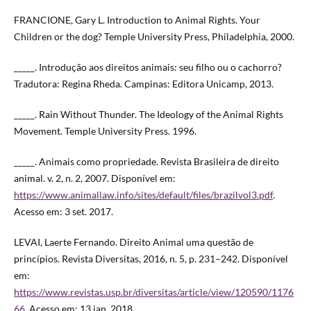
FRANCIONE, Gary L. Introduction to Animal Rights. Your
Children or the dog? Temple University Press, Philadelphia, 2000.
_____. Introdução aos direitos animais: seu filho ou o cachorro?
Tradutora: Regina Rheda. Campinas: Editora Unicamp, 2013.
_____. Rain Without Thunder. The Ideology of the Animal Rights
Movement. Temple University Press. 1996.
_____. Animais como propriedade. Revista Brasileira de direito
animal. v. 2, n. 2, 2007. Disponível em:
https://www.animallaw.info/sites/default/files/brazilvol3.pdf
.
Acesso em: 3 set. 2017.
LEVAI, Laerte Fernando. Direito Animal uma questão de
princípios. Revista Diversitas, 2016, n. 5, p. 231–242. Disponível
em:
https://www.revistas.usp.br/diversitas/article/view/120590/1176
66
. Acesso em: 13 jan. 2018.