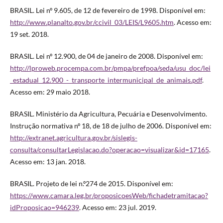
BRASIL. Lei nº 9.605, de 12 de fevereiro de 1998. Disponível em:
http://www.planalto.gov.br/ccivil_03/LEIS/L9605.htm
. Acesso em:
19 set. 2018.
BRASIL. Lei nº 12.900, de 04 de janeiro de 2008. Disponível em:
http://lproweb.procempa.com.br/pmpa/prefpoa/seda/usu_doc/lei
_estadual_12.900_-_transporte_intermunicipal_de_animais.pdf
.
Acesso em: 29 maio 2018.
BRASIL. Ministério da Agricultura, Pecuária e Desenvolvimento.
Instrução normativa nº 18, de 18 de julho de 2006. Disponível em:
http://extranet.agricultura.gov.br/sislegis-
consulta/consultarLegislacao.do?operacao=visualizar&id=17165
.
Acesso em: 13 jan. 2018.
BRASIL. Projeto de lei n.º274 de 2015. Disponível em:
https://www.camara.leg.br/proposicoesWeb/fichadetramitacao?
idProposicao=946239
. Acesso em: 23 jul. 2019.