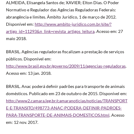
ALMEIDA, Elisangela Santos de; XAVIER; Elton Dias. O Poder
Normativo e Regulador das Agências Reguladoras Federais:
abrangência e limites. Âmbito Jurídico, 1 de março de 2012.
Disponível em:
http://www.ambito-juridico.com.br/site/?
artigo_id=11293&n_link=revista_artigos_leitura
. Acesso em: 27
maio 2018.
BRASIL. Agências reguladoras fiscalizam a prestação de serviços
públicos. Disponível em:
http://www.brasil.gov.br/governo/2009/11/agencias-reguladoras
.
Acesso em: 13 jan. 2018.
BRASIL. Anac poderá definir padrões para transporte de animais
domésticos. Publicado em 23 de outubro de 2015. Disponível em:
http://www2.camara.leg.br/camaranoticias/noticias/TRANSPORT
E-E-TRANSITO/498773-ANAC-PODERA-DEFINIR-PADROES-
PARA-TRANSPORTE-DE-ANIMAIS-DOMESTICOS.html
. Acesso
em: 12 nov. 2017.