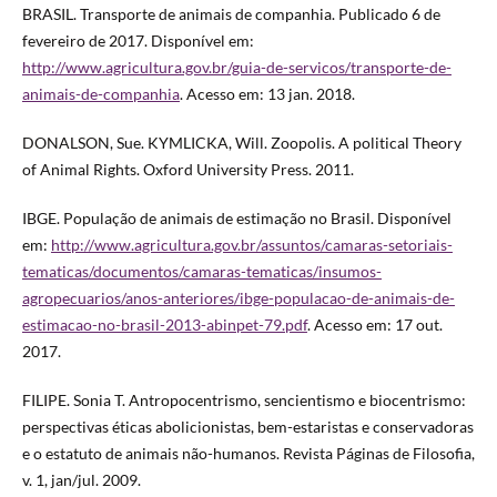
BRASIL. Transporte de animais de companhia. Publicado 6 de
fevereiro de 2017. Disponível em:
http://www.agricultura.gov.br/guia-de-servicos/transporte-de-
animais-de-companhia
. Acesso em: 13 jan. 2018.
DONALSON, Sue. KYMLICKA, Will. Zoopolis. A political Theory
of Animal Rights. Oxford University Press. 2011.
IBGE. População de animais de estimação no Brasil. Disponível
em:
http://www.agricultura.gov.br/assuntos/camaras-setoriais-
tematicas/documentos/camaras-tematicas/insumos-
agropecuarios/anos-anteriores/ibge-populacao-de-animais-de-
estimacao-no-brasil-2013-abinpet-79.pdf
. Acesso em: 17 out.
2017.
FILIPE. Sonia T. Antropocentrismo, sencientismo e biocentrismo:
perspectivas éticas abolicionistas, bem-estaristas e conservadoras
e o estatuto de animais não-humanos. Revista Páginas de Filosofia,
v. 1, jan/jul. 2009.