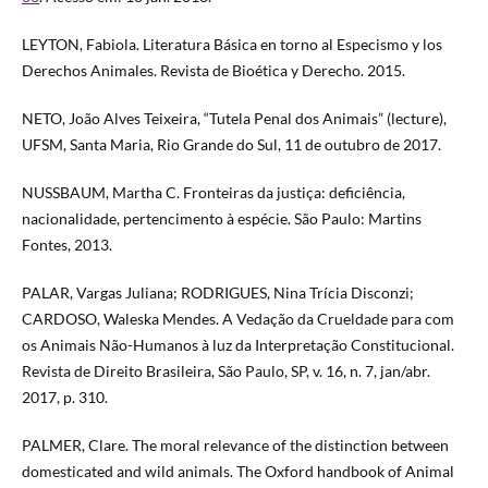
LEYTON, Fabiola. Literatura Básica en torno al Especismo y los
Derechos Animales. Revista de Bioética y Derecho. 2015.
NETO, João Alves Teixeira, “Tutela Penal dos Animais” (lecture),
UFSM, Santa Maria, Rio Grande do Sul, 11 de outubro de 2017.
NUSSBAUM, Martha C. Fronteiras da justiça: deficiência,
nacionalidade, pertencimento à espécie. São Paulo: Martins
Fontes, 2013.
PALAR, Vargas Juliana; RODRIGUES, Nina Trícia Disconzi;
CARDOSO, Waleska Mendes. A Vedação da Crueldade para com
os Animais Não-Humanos à luz da Interpretação Constitucional.
Revista de Direito Brasileira, São Paulo, SP, v. 16, n. 7, jan/abr.
2017, p. 310.
PALMER, Clare. The moral relevance of the distinction between
domesticated and wild animals. The Oxford handbook of Animal