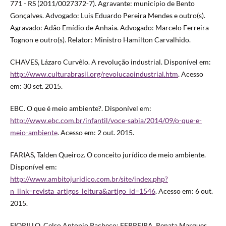
771 - RS (2011/0027372-7). Agravante: município de Bento
Gonçalves. Advogado: Luis Eduardo Pereira Mendes e outro(s).
Agravado: Adão Emídio de Anhaia. Advogado: Marcelo Ferreira
Tognon e outro(s). Relator: Ministro Hamilton Carvalhido.
CHAVES, Lázaro Curvêlo. A revolução industrial. Disponível em:
http://www.culturabrasil.org/revolucaoindustrial.htm
. Acesso
em: 30 set. 2015.
EBC. O que é meio ambiente?. Disponível em:
http://www.ebc.com.br/infantil/voce-sabia/2014/09/o-que-e-
meio-ambiente
. Acesso em: 2 out. 2015.
FARIAS, Talden Queiroz. O conceito jurídico de meio ambiente.
Disponível em:
http://www.ambitojuridico.com.br/site/index.php?
n_link=revista_artigos_leitura&artigo_id=1546
. Acesso em: 6 out.
2015.
FIORILLO, Celso Antonio Pacheco; FERREIRA, Renata Marques.