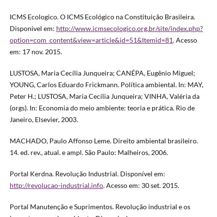
ICMS Ecologico. O ICMS Ecológico na Constituição Brasileira.
Disponivel em:
http://www.icmsecologico.org.br/site/index.php?
option=com_content&view=article&id=51&Itemid=81
. Acesso
em: 17 nov. 2015.
LUSTOSA, Maria Cecília Junqueira; CANÉPA, Eugênio Miguel;
YOUNG, Carlos Eduardo Frickmann. Política ambiental. In: MAY,
Peter H.; LUSTOSA, Maria Cecília Junqueira; VINHA, Valéria da
(orgs). In: Economia do meio ambiente: teoria e prática. Rio de
Janeiro, Elsevier, 2003.
MACHADO, Paulo Affonso Leme. Direito ambiental brasileiro.
14. ed. rev., atual. e ampl. São Paulo: Malheiros, 2006.
Portal Kerdna. Revolução Industrial. Disponível em:
http://revolucao-industrial.info
. Acesso em: 30 set. 2015.
Portal Manutenção e Suprimentos. Revolução industrial e os