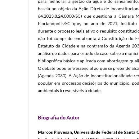
para melhorar a gestão da água e do saneamento.
baseia no objeto da Ação Direta de Inconstitucio
64.2023.8.24.0000/SC) que questiona a Câmara M
Florianópolis/SC que, no ano de 2021, institui
durante o processo legislativo o requisito constituc
não foi cumprido em afronta à Constituição do Es
Estatuto da Cidade e na contramão da Agenda 203
análise de dados para estudo de caso sobre o munic
bibliográfica básica e aplicada com abordagem qualit
O debate popular é essencial ao que se pretende al
(Agenda 2030). A Ação de Inconstitucionalidade rem
popular em processos decisórios do município, po
ambientais irreversíveis à cidade.
Biografia do Autor
Marcos Piovesan, Universidade Federal de Santa 