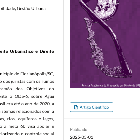
bilidade, Gestão Urbana
eito Urbanístico e Direito
nicípio de Florianópolis/SC,
ão dos juristas com os rumos
tramão dos Objetivos do
mente o ODS-6, sobre
Água
sil era até o ano de 2020, a
Artigo Científico
sistemas relacionados com a
s, rios, aquíferos e lagos,
o a meta 6b visa apoiar e
Publicado
riorizando o controle social
2025-05-01