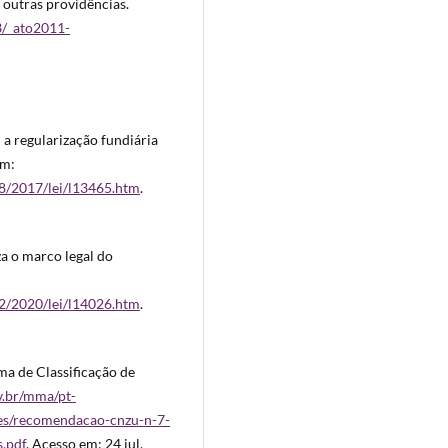
 outras providências.
3/_ato2011-
i a regularização fundiária
em:
18/2017/lei/l13465.htm
.
za o marco legal do
22/2020/lei/l14026.htm
.
a de Classificação de
v.br/mma/pt-
oes/recomendacao-cnzu-n-7-
s.pdf
. Acesso em: 24 jul.