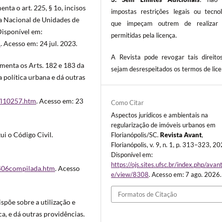
nta o art. 225, § 1o, incisos
impostas restrições legais ou tecnol
tema Nacional de Unidades de
que impeçam outrem de realizar 
Disponível em:
permitidas pela licença.
m
. Acesso em: 24 jul. 2023.
A Revista pode revogar tais direito
amenta os Arts. 182 e 183 da
sejam desrespeitados os termos de lice
 política urbana e dá outras
1/l10257.htm
. Acesso em: 23
Como Citar
Aspectos jurídicos e ambientais na
regularização de imóveis urbanos em
tui o Código Civil.
Florianópolis/SC.
Revista Avant
,
Florianópolis, v. 9, n. 1, p. 313–323, 20
Disponível em:
https://ojs.sites.ufsc.br/index.php/avant
10406compilada.htm
. Acesso
e/view/8308
. Acesso em: 7 ago. 2026.
Formatos de Citação
spõe sobre a utilização e
a, e dá outras providências.