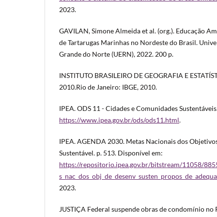
2023.
GAVILAN, Simone Almeida et al. (org.). Educação A
de Tartarugas Marinhas no Nordeste do Brasil. Unive
Grande do Norte (UERN), 2022. 200 p.
INSTITUTO BRASILEIRO DE GEOGRAFIA E ESTATÍSTIC
2010.Rio de Janeiro: IBGE, 2010.
IPEA. ODS 11 - Cidades e Comunidades Sustentáveis.
https://www.ipea.gov.br/ods/ods11.html
.
IPEA. AGENDA 2030. Metas Nacionais dos Objetivo
Sustentável. p. 513. Disponível em:
https://repositorio.ipea.gov.br/bitstream/11058/8
s_nac_dos_obj_de_desenv_susten_propos_de_adequa
2023.
JUSTIÇA Federal suspende obras de condomínio no P