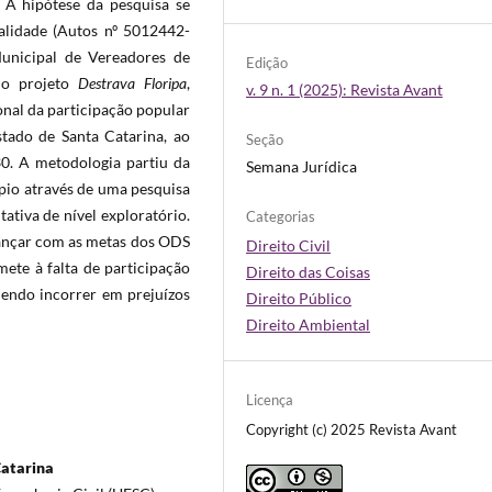
 A hipótese da pesquisa se
nalidade (Autos nº 5012442-
unicipal de Vereadores de
Edição
u o projeto
Destrava Floripa
,
v. 9 n. 1 (2025): Revista Avant
ional da participação popular
tado de Santa Catarina, ao
Seção
0. A metodologia partiu da
Semana Jurídica
ípio através de uma pesquisa
ativa de nível exploratório.
Categorias
cançar com as metas dos ODS
Direito Civil
ete à falta de participação
Direito das Coisas
dendo incorrer em prejuízos
Direito Público
Direito Ambiental
Licença
Copyright (c) 2025 Revista Avant
Catarina