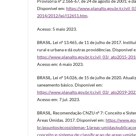
Provisória nº 2.166-67, de 24 de agosto de 2001; e dá
Disponível em:
https://www.planalto.gov.br/ccivil_0
2014/2012/lei/l12651.htm
.
Acesso: 5 maio 2023.
BRASIL. Lei nº 13.465, de 11 de julho de 2017. Institu
rural e urbana e dá outras providências. Disponível 
https://www.planalto.gov.br/ccivil_03/_ato2015-20
Acesso em: 6 maio 2023.
BRASIL. Lei nº 14.026, de 15 de julho de 2020. Atuali
saneamento básico. Disponível em:
https://www.planalto.gov.br/ccivil_03/_ato2019-20
Acesso em: 7 jul. 2023.
BRASIL. Recomendação CNZU nº 7: Conceito e Sistem
Áreas Úmidas. 2017. Disponível em:
https://www.go
br/assuntos/ecossistemas-1/areas-umidas/publicac
conceito-e-sistema-de-classificacao-de-areas-umida