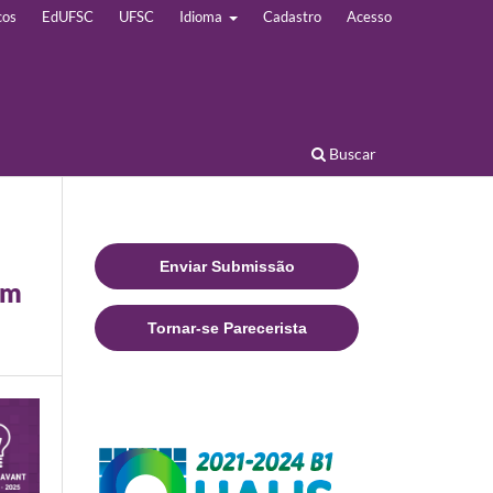
cos
EdUFSC
UFSC
Idioma
Cadastro
Acesso
Buscar
Enviar Submissão
em
Tornar-se Parecerista