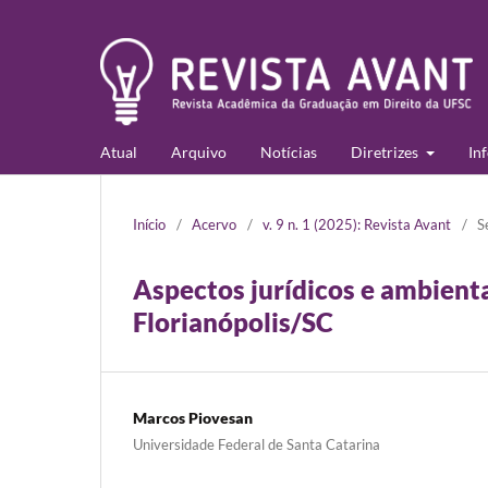
Atual
Arquivo
Notícias
Diretrizes
In
Início
/
Acervo
/
v. 9 n. 1 (2025): Revista Avant
/
S
Aspectos jurídicos e ambient
Florianópolis/SC
Marcos Piovesan
Universidade Federal de Santa Catarina