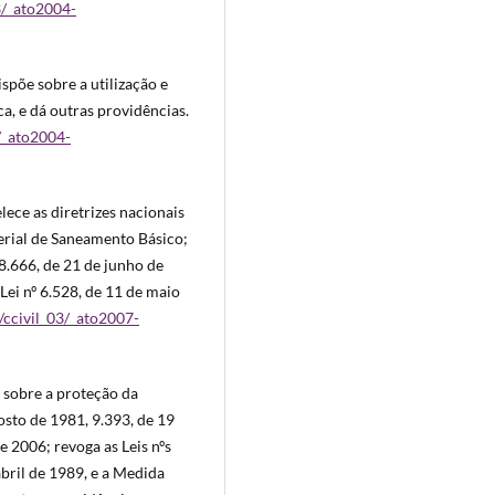
3/_ato2004-
spõe sobre a utilização e
a, e dá outras providências.
3/_ato2004-
lece as diretrizes nacionais
erial de Saneamento Básico;
 8.666, de 21 de junho de
Lei nº 6.528, de 11 de maio
/ccivil_03/_ato2007-
 sobre a proteção da
gosto de 1981, 9.393, de 19
 2006; revoga as Leis nºs
abril de 1989, e a Medida