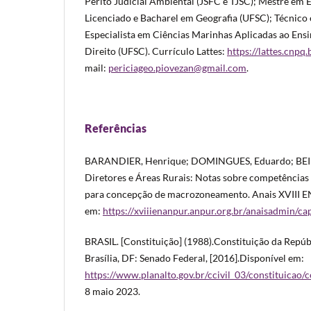
Perito Judicial Ambiental (JSFC e TJSC); Mestre em 
Licenciado e Bacharel em Geografia (UFSC); Técnico
Especialista em Ciências Marinhas Aplicadas ao Ens
Direito (UFSC). Currículo Lattes:
https://lattes.cn
mail:
periciageo.piovezan@gmail.com
.
Referências
BARANDIER, Henrique; DOMINGUES, Eduardo; BEIR
Diretores e Áreas Rurais: Notas sobre competências 
para concepção de macrozoneamento. Anais XVIII 
em:
https://xviiienanpur.anpur.org.br/anaisadmin/c
BRASIL. [Constituição] (1988).Constituição da Repúbl
Brasília, DF: Senado Federal, [2016].Disponível em:
https://www.planalto.gov.br/ccivil_03/constituicao/
8 maio 2023.