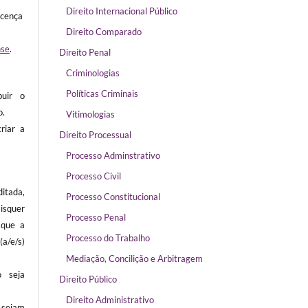
Direito Internacional Público
icença
Direito Comparado
nse
.
Direito Penal
Criminologias
Políticas Criminais
buir o
o.
Vitimologias
riar a
Direito Processual
Processo Adminstrativo
Processo Civil
itada,
Processo Constitucional
isquer
Processo Penal
 que a
Processo do Trabalho
/e/s)
Mediação, Concilição e Arbitragem
 seja
Direito Público
Direito Administrativo
sejam