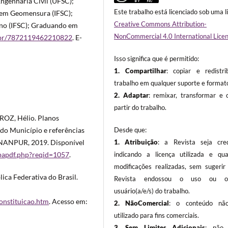
Engenharia Civil (UFSC);
Este trabalho está licenciado sob uma l
 em Geomensura (IFSC);
Creative Commons Attribution-
ino (IFSC); Graduando em
NonCommercial 4.0 International Lice
pq.br/7872119462210822
. E-
Isso significa que é permitido:
1. Compartilhar
: copiar e redistri
trabalho em qualquer suporte e format
2. Adaptar
: remixar, transformar e c
partir do trabalho.
OZ, Hélio. Planos
Desde que:
do Município e referências
1. Atribuição
: a Revista seja cred
ENANPUR, 2019. Disponível
indicando a licença utilizada e qua
apapdf.php?reqid=1057
.
modificações realizadas, sem sugerir
ica Federativa do Brasil.
Revista endossou o uso ou o(a
usuário(a/e/s) do trabalho.
constituicao.htm
. Acesso em:
2. NãoComercial
: o conteúdo não
utilizado para fins comerciais.
3.
Sem Limites Adicionais
: não 