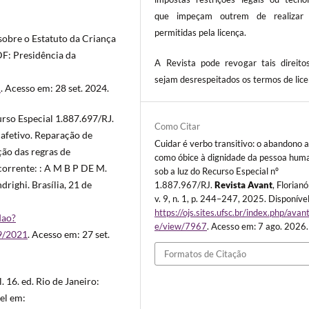
que impeçam outrem de realizar 
permitidas pela licença.
 sobre o Estatuto da Criança
DF: Presidência da
A Revista pode revogar tais direito
sejam desrespeitados os termos de lice
m
. Acesso em: 28 set. 2024.
urso Especial 1.887.697/RJ.
Como Citar
 afetivo. Reparação de
Cuidar é verbo transitivo: o abandono a
ção das regras de
como óbice à dignidade da pessoa hum
ecorrente: : A M B P DE M.
sob a luz do Recurso Especial nº
righi. Brasília, 21 de
1.887.967/RJ.
Revista Avant
, Florianó
v. 9, n. 1, p. 244–247, 2025. Disponíve
https://ojs.sites.ufsc.br/index.php/avant
dao?
e/view/7967
. Acesso em: 7 ago. 2026.
9/2021
. Acesso em: 27 set.
Formatos de Citação
 16. ed. Rio de Janeiro:
el em: