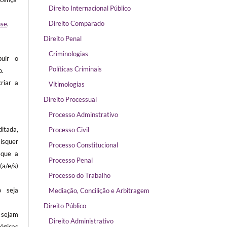
Direito Internacional Público
Direito Comparado
nse
.
Direito Penal
Criminologias
buir o
Políticas Criminais
o.
riar a
Vitimologias
Direito Processual
Processo Adminstrativo
itada,
Processo Civil
isquer
Processo Constitucional
 que a
Processo Penal
/e/s)
Processo do Trabalho
 seja
Mediação, Concilição e Arbitragem
Direito Público
sejam
Direito Administrativo
ógicas