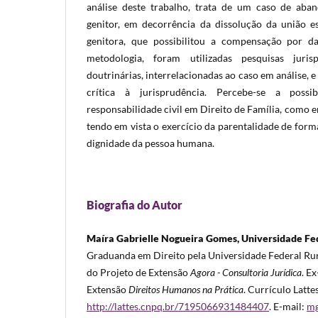
análise deste trabalho, trata de um caso de aba
genitor, em decorrência da dissolução da união 
genitora, que possibilitou a compensação por d
metodologia, foram utilizadas pesquisas juris
doutrinárias, interrelacionadas ao caso em análise, 
crítica à jurisprudência. Percebe-se a possi
responsabilidade civil em Direito de Família, como 
tendo em vista o exercício da parentalidade de form
dignidade da pessoa humana.
Biografia do Autor
Maíra Gabrielle Nogueira Gomes, Universidade Fed
Graduanda em Direito pela Universidade Federal R
do Projeto de Extensão
Agora - Consultoria Jurídica
. E
Extensão
Direitos Humanos na Prática
. Currículo Latte
http://lattes.cnpq.br/7195066931484407
. E-mail:
mg