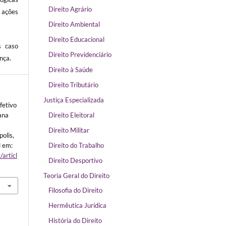
Direito Agrário
ações
Direito Ambiental
Direito Educacional
s caso
Direito Previdenciário
nça.
Direito à Saúde
Direito Tributário
Justiça Especializada
fetivo
Direito Eleitoral
ana
Direito Militar
polis,
Direito do Trabalho
l em:
/articl
Direito Desportivo
Teoria Geral do Direito
Filosofia do Direito
Hermêutica Jurídica
História do Direito