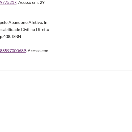
559775217
. Acesso em: 29
pelo Abandono Afetivo. In:
abilidade Civil no Direito
. p.408. ISBN
9788597000689
. Acesso em: