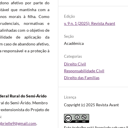
ndono afetivo por parte do
estável que mantinha com a
Edição
anos morais à filha. Como
v. 9 n. 1 (2025): Revista Avant
prudenciais, normativas e
e alinhadas com o objetivo de
Seção
bilidade de aplicação da
Acadêmica
em caso de abandono afetivo,
a responsável e a proteção à
Categorias
Direito Civil
Responsabilidade Civil
Direito das Famílias
eral Rural do Semi-Árido
Licença
ural do Semi-Árido. Membro
Copyright (c) 2025 Revista Avant
x-extensionista do Projeto de
s:
brielle9@gmail.com
.
Este trabalho está licenciado sob uma l