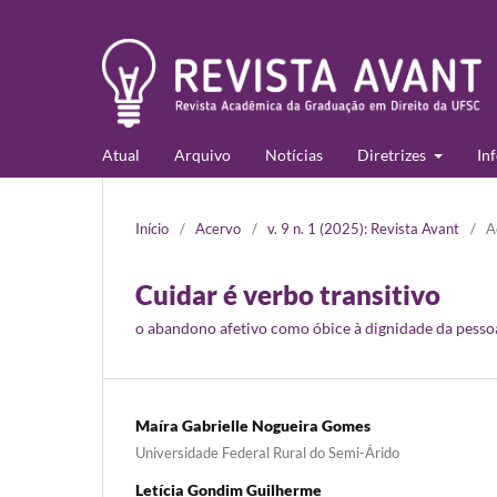
Atual
Arquivo
Notícias
Diretrizes
In
Início
/
Acervo
/
v. 9 n. 1 (2025): Revista Avant
/
A
Cuidar é verbo transitivo
o abandono afetivo como óbice à dignidade da pesso
Maíra Gabrielle Nogueira Gomes
Universidade Federal Rural do Semi-Árido
Letícia Gondim Guilherme