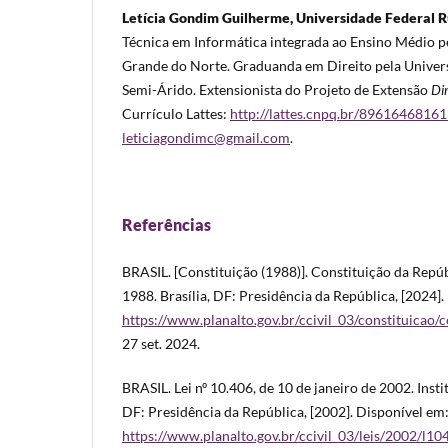
Letícia Gondim Guilherme, Universidade Federal R
Técnica em Informática integrada ao Ensino Médio pe
Grande do Norte. Graduanda em Direito pela Univer
Semi-Árido. Extensionista do Projeto de Extensão
Di
Currículo Lattes:
http://lattes.cnpq.br/8961646816
leticiagondimc@gmail.com
.
Referências
BRASIL. [Constituição (1988)]. Constituição da Repúb
1988. Brasília, DF: Presidência da República, [2024].
https://www.planalto.gov.br/ccivil_03/constituicao/
27 set. 2024.
BRASIL. Lei nº 10.406, de 10 de janeiro de 2002. Instit
DF: Presidência da República, [2002]. Disponível em
https://www.planalto.gov.br/ccivil_03/leis/2002/l