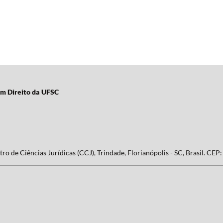
em Direito da UFSC
ro de Ciências Jurídicas (CCJ), Trindade, Florianópolis - SC, Brasil. CEP