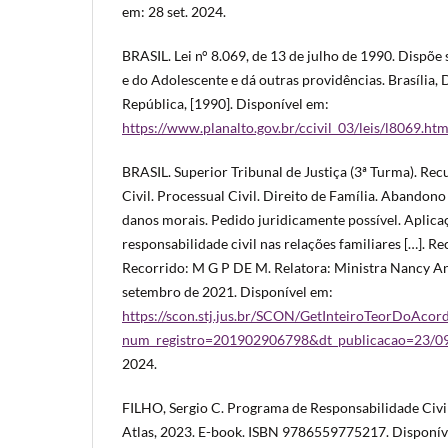
em: 28 set. 2024.
BRASIL. Lei n° 8.069, de 13 de julho de 1990. Dispõe
e do Adolescente e dá outras providências. Brasília, 
República, [1990]. Disponível em:
https://www.planalto.gov.br/ccivil_03/leis/l8069.ht
BRASIL. Superior Tribunal de Justiça (3ª Turma). Rec
Civil. Processual Civil. Direito de Família. Abandono
danos morais. Pedido juridicamente possível. Aplica
responsabilidade civil nas relações familiares […]. R
Recorrido: M G P DE M. Relatora: Ministra Nancy And
setembro de 2021. Disponível em:
https://scon.stj.jus.br/SCON/GetInteiroTeorDoAcor
num_registro=201902906798&dt_publicacao=23/0
2024.
FILHO, Sergio C. Programa de Responsabilidade Civil.
Atlas, 2023. E-book. ISBN 9786559775217. Disponív