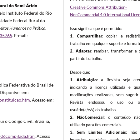
ural do Semi-Árido
Creative Commons Attribution-
lo Instituto Federal do Rio
NonCommercial 4.0 International Lice
sidade Federal Rural do
reitos Humanos na Prática
.
Isso significa que é permitido:
135765
. E-mail:
1. Compartilhar
: copiar e redistri
trabalho em qualquer suporte e format
2. Adaptar
: remixar, transformar e c
partir do trabalho.
Desde que:
1. Atribuição
: a Revista seja cred
lica Federativa do Brasil de
indicando a licença utilizada e qua
 Disponível em:
modificações realizadas, sem sugerir
constituicao.htm
. Acesso em:
Revista endossou o uso ou o(a
usuário(a/e/s) do trabalho.
2. NãoComercial
: o conteúdo não
ui o Código Civil. Brasília,
utilizado para fins comerciais.
:
3.
Sem Limites Adicionais
: não 
10406compilada.htm
. Acesso
impostas restrições legais ou tecnol