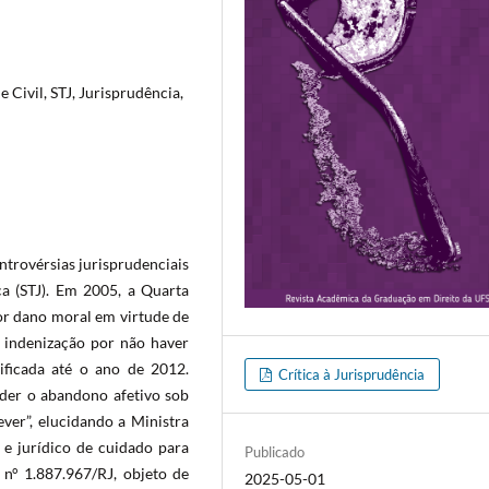
Civil, STJ, Jurisprudência,
ntrovérsias jurisprudenciais
ça (STJ). Em 2005, a Quarta
or dano moral em virtude de
a indenização por não haver
ificada até o ano de 2012.
Crítica à Jurisprudência
nder o abandono afetivo sob
ever”, elucidando a Ministra
 e jurídico de cuidado para
Publicado
 n° 1.887.967/RJ, objeto de
2025-05-01