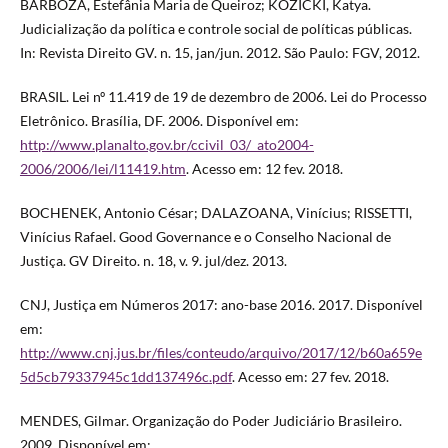
BARBOZA, Estefânia Maria de Queiroz; KOZICKI, Katya.
Judicialização da política e controle social de políticas públicas.
In: Revista Direito GV. n. 15, jan/jun. 2012. São Paulo: FGV, 2012.
BRASIL. Lei nº 11.419 de 19 de dezembro de 2006. Lei do Processo
Eletrônico. Brasília, DF. 2006. Disponível em:
http://www.planalto.gov.br/ccivil_03/_ato2004-
2006/2006/lei/l11419.htm
. Acesso em: 12 fev. 2018.
BOCHENEK, Antonio César; DALAZOANA, Vinícius; RISSETTI,
Vinícius Rafael. Good Governance e o Conselho Nacional de
Justiça. GV Direito. n. 18, v. 9. jul/dez. 2013.
CNJ, Justiça em Números 2017: ano-base 2016. 2017. Disponível
em:
http://www.cnj.jus.br/files/conteudo/arquivo/2017/12/b60a659e
5d5cb79337945c1dd137496c.pdf
. Acesso em: 27 fev. 2018.
MENDES, Gilmar. Organização do Poder Judiciário Brasileiro.
2009. Disponível em: