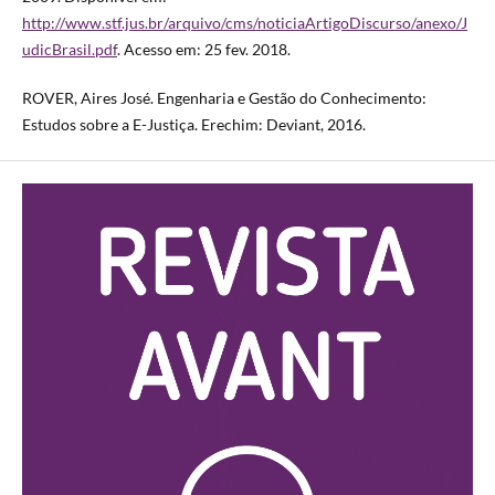
http://www.stf.jus.br/arquivo/cms/noticiaArtigoDiscurso/anexo/J
udicBrasil.pdf
. Acesso em: 25 fev. 2018.
ROVER, Aires José. Engenharia e Gestão do Conhecimento:
Estudos sobre a E-Justiça. Erechim: Deviant, 2016.