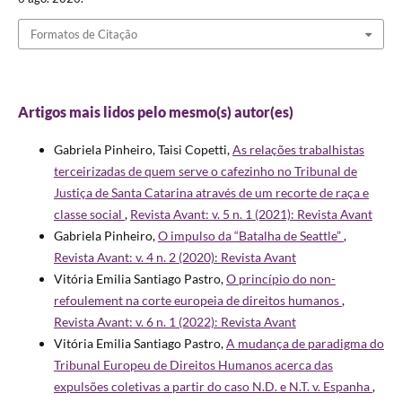
Formatos de Citação
Artigos mais lidos pelo mesmo(s) autor(es)
Gabriela Pinheiro, Taisi Copetti,
As relações trabalhistas
terceirizadas de quem serve o cafezinho no Tribunal de
Justiça de Santa Catarina através de um recorte de raça e
classe social
,
Revista Avant: v. 5 n. 1 (2021): Revista Avant
Gabriela Pinheiro,
O impulso da “Batalha de Seattle”
,
Revista Avant: v. 4 n. 2 (2020): Revista Avant
Vitória Emilia Santiago Pastro,
O princípio do non-
refoulement na corte europeia de direitos humanos
,
Revista Avant: v. 6 n. 1 (2022): Revista Avant
Vitória Emilia Santiago Pastro,
A mudança de paradigma do
Tribunal Europeu de Direitos Humanos acerca das
expulsões coletivas a partir do caso N.D. e N.T. v. Espanha
,