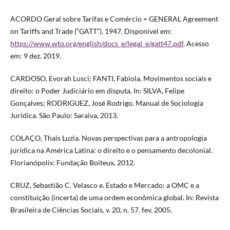
ACORDO Geral sobre Tarifas e Comércio = GENERAL Agreement
on Tariffs and Trade (“GATT”). 1947. Disponível em:
https://www.wto.org/english/docs_e/legal_e/gatt47.pdf
. Acesso
em: 9 dez. 2019.
CARDOSO, Evorah Lusci; FANTI, Fabiola. Movimentos sociais e
direito: o Poder Judiciário em disputa. In: SILVA, Felipe
Gonçalves; RODRIGUEZ, José Rodrigo. Manual de Sociologia
Jurídica. São Paulo: Saraiva, 2013.
COLAÇO, Thais Luzia. Novas perspectivas para a antropologia
jurídica na América Latina: o direito e o pensamento decolonial.
Florianópolis: Fundação Boiteux, 2012.
CRUZ, Sebastião C. Velasco e. Estado e Mercado: a OMC e a
constituição (incerta) de uma ordem econômica global. In: Revista
Brasileira de Ciências Sociais, v. 20, n. 57. fev. 2005.