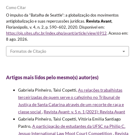
Como Citar
O impulso da “Batalha de Seattle”: a globalização dos movimentos
antiglobalização e suas repercussões jurídicas.
Revista Avant
,
Florianópolis, v. 4, n. 2, p. 590–602, 2020. Disponível em:
https://ojs.sites.ufsc.br/index.php/avant/article/view/6912
. Acesso em:
8 ago. 2026.
Formatos de Citação
Artigos mais lidos pelo mesmo(s) autor(es)
Gabriela Pinheiro, Taisi Copetti,
As relações trabalhistas
terceirizadas de quem serve o cafezinho no Tribunal de
Justiça de Santa Catarina através de um recorte de raça e
classe social
,
Revista Avant: v. 5 n. 1 (2021): Revista Avant
Gabriela Pinheiro, Taisi Copetti, Vitória Emilia Santiago
Pastro,
A participação de estudantes da UFSC na Philip C.
Jessup International Law Moot Court Competition
,
Revista