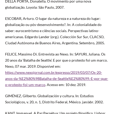
DELLA PORTA, Donatella. O movimento por uma nova
globalização. Loyola: São Paulo, 2007.
ESCOBAR, Arturo. O lugar da natureza e a natureza do lugar:
globalização ou pós-desenvolvimento?. In: A colonialidade do
saber: eurocentrismo e ciências sociais. Perspectivas latino-
americanas. Edgardo Lander (org.). Colección Sur Sur, CLACSO,
Ciudad Autónoma de Buenos Aires, Argentina. Setembro, 2005.
FELICE, Massimo Di. Entrevista ao Nexo. In: SAYURI, Juliana. Os
20 anos da ‘Batalha de Seattle’. E por que o protesto foi um marco.
Nexo, 07 mar. 2019. Disponível em:
https://www.nexojornal.com.br/expresso/2019/03/07/Os-20-
anos-da-%E2%80%98Batalha-de-Seattle%E2%80%99.-E-por-que-
o-protesto-foi-um-marco
. Acesso em: 10 dez. 2019.
GIMÉNEZ, Gilberto. Globalización y cultura. In: Estudios
Sociológicos, v. 20, n. 1, Distrito Federal, México. jan/abr. 2002.
KANT, Immanuel. A Paz Perpétua: Um projeto filosófico. Lisboa: