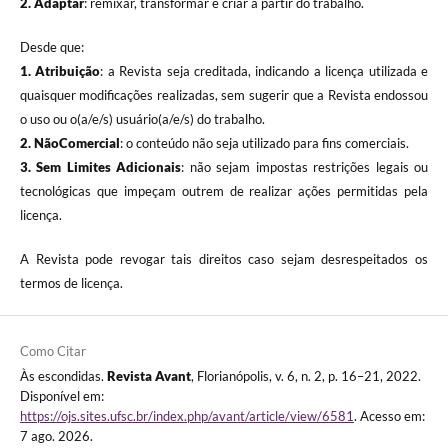
2. Adaptar
: remixar, transformar e criar a partir do trabalho.
Desde que:
1. Atribuição
: a Revista seja creditada, indicando a licença utilizada e
quaisquer modificações realizadas, sem sugerir que a Revista endossou
o uso ou o(a/e/s) usuário(a/e/s) do trabalho.
2. NãoComercial
: o conteúdo não seja utilizado para fins comerciais.
3.
Sem Limites Adicionais
: não sejam impostas restrições legais ou
tecnológicas que impeçam outrem de realizar ações permitidas pela
licença.
A Revista pode revogar tais direitos caso sejam desrespeitados os
termos de licença.
Como Citar
Às escondidas.
Revista Avant
, Florianópolis, v. 6, n. 2, p. 16–21, 2022.
Disponível em:
https://ojs.sites.ufsc.br/index.php/avant/article/view/6581
. Acesso em:
7 ago. 2026.