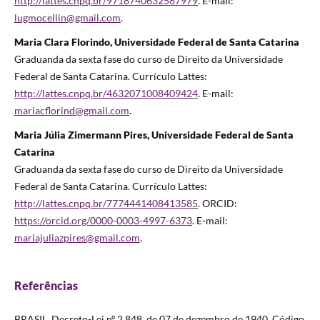
http://lattes.cnpq.br/9718740632587979
. E-mail:
lugmocellin@gmail.com
.
Maria Clara Florindo, Universidade Federal de Santa Catarina
Graduanda da sexta fase do curso de Direito da Universidade
Federal de Santa Catarina. Currículo Lattes:
http://lattes.cnpq.br/4632071008409424
. E-mail:
mariacflorind@gmail.com
.
Maria Júlia Zimermann Pires, Universidade Federal de Santa
Catarina
Graduanda da sexta fase do curso de Direito da Universidade
Federal de Santa Catarina. Currículo Lattes:
http://lattes.cnpq.br/7774441408413585
. ORCID:
https://orcid.org/0000-0003-4997-6373
. E-mail:
mariajuliazpires@gmail.com
.
Referências
BRASIL. Decreto-Lei nº 2.848, de 07 de dezembro de 1940. Código