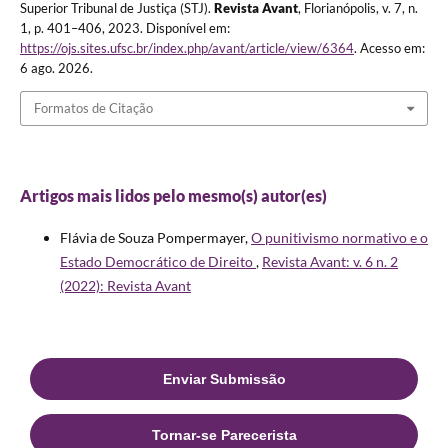
Superior Tribunal de Justiça (STJ).
Revista Avant
, Florianópolis, v. 7, n.
1, p. 401–406, 2023. Disponível em:
https://ojs.sites.ufsc.br/index.php/avant/article/view/6364
. Acesso em:
6 ago. 2026.
Formatos de Citação
Artigos mais lidos pelo mesmo(s) autor(es)
Flávia de Souza Pompermayer,
O punitivismo normativo e o
Estado Democrático de Direito
,
Revista Avant: v. 6 n. 2
(2022): Revista Avant
Enviar Submissão
Tornar-se Parecerista