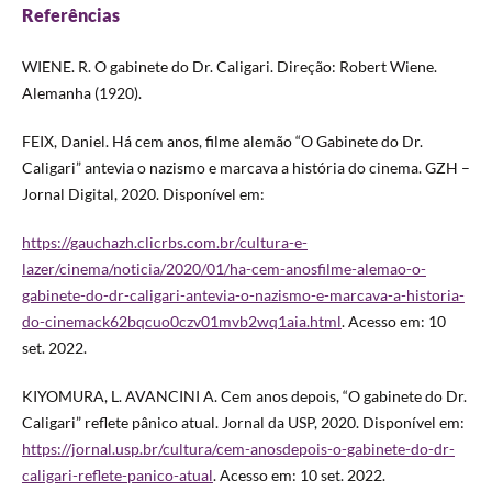
Referências
WIENE. R. O gabinete do Dr. Caligari. Direção: Robert Wiene.
Alemanha (1920).
FEIX, Daniel. Há cem anos, filme alemão “O Gabinete do Dr.
Caligari” antevia o nazismo e marcava a história do cinema. GZH –
Jornal Digital, 2020. Disponível em:
https://gauchazh.clicrbs.com.br/cultura-e-
lazer/cinema/noticia/2020/01/ha-cem-anosfilme-alemao-o-
gabinete-do-dr-caligari-antevia-o-nazismo-e-marcava-a-historia-
do-cinemack62bqcuo0czv01mvb2wq1aia.html
. Acesso em: 10
set. 2022.
KIYOMURA, L. AVANCINI A. Cem anos depois, “O gabinete do Dr.
Caligari” reflete pânico atual. Jornal da USP, 2020. Disponível em:
https://jornal.usp.br/cultura/cem-anosdepois-o-gabinete-do-dr-
caligari-reflete-panico-atual
. Acesso em: 10 set. 2022.