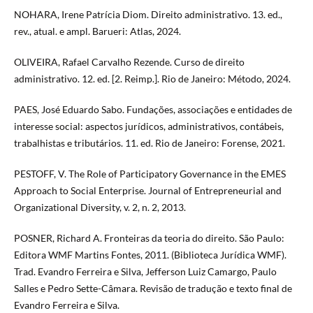
NOHARA, Irene Patrícia Diom. Direito administrativo. 13. ed.,
rev., atual. e ampl. Barueri: Atlas, 2024.
OLIVEIRA, Rafael Carvalho Rezende. Curso de direito
administrativo. 12. ed. [2. Reimp.]. Rio de Janeiro: Método, 2024.
‌PAES, José Eduardo Sabo. Fundações, associações e entidades de
interesse social: aspectos jurídicos, administrativos, contábeis,
trabalhistas e tributários. 11. ed. Rio de Janeiro: Forense, 2021.
PESTOFF, V. The Role of Participatory Governance in the EMES
Approach to Social Enterprise. Journal of Entrepreneurial and
Organizational Diversity, v. 2, n. 2, 2013.
POSNER, Richard A. Fronteiras da teoria do direito. São Paulo:
Editora WMF Martins Fontes, 2011. (Biblioteca Jurídica WMF).
Trad. Evandro Ferreira e Silva, Jefferson Luiz Camargo, Paulo
Salles e Pedro Sette-Câmara. Revisão de tradução e texto final de
Evandro Ferreira e Silva.