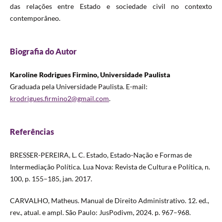
das relações entre Estado e sociedade civil no contexto
contemporâneo.
Biografia do Autor
Karoline Rodrigues Firmino, Universidade Paulista
Graduada pela Universidade Paulista. E-mail:
krodrigues.firmino2@gmail.com
.
Referências
BRESSER-PEREIRA, L. C. Estado, Estado-Nação e Formas de
Intermediação Política. Lua Nova: Revista de Cultura e Política, n.
100, p. 155–185, jan. 2017.
CARVALHO, Matheus. Manual de Direito Administrativo. 12. ed.,
rev., atual. e ampl. São Paulo: JusPodivm, 2024. p. 967–968.