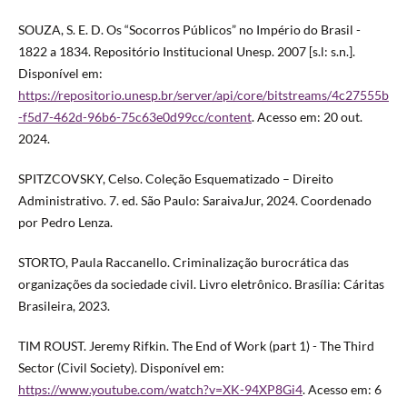
SOUZA, S. E. D. Os “Socorros Públicos” no Império do Brasil -
1822 a 1834. Repositório Institucional Unesp. 2007 [s.l: s.n.].
Disponível em:
https://repositorio.unesp.br/server/api/core/bitstreams/4c27555b
-f5d7-462d-96b6-75c63e0d99cc/content
. Acesso em: 20 out.
2024.
SPITZCOVSKY, Celso. Coleção Esquematizado – Direito
Administrativo. 7. ed. São Paulo: SaraivaJur, 2024. Coordenado
por Pedro Lenza.
STORTO, Paula Raccanello. Criminalização burocrática das
organizações da sociedade civil. Livro eletrônico. Brasília: Cáritas
Brasileira, 2023.
TIM ROUST. Jeremy Rifkin. The End of Work (part 1) - The Third
Sector (Civil Society). Disponível em:
https://www.youtube.com/watch?v=XK-94XP8Gi4
. Acesso em: 6