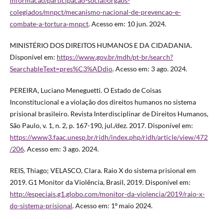
informacao/participacao-social/orgaos-
colegiados/mnpct/mecanismo-nacional-de-prevencao-e-
combate-a-tortura-mnpct
. Acesso em: 10 jun. 2024.
MINISTÉRIO DOS DIREITOS HUMANOS E DA CIDADANIA.
Disponível em:
https://www.gov.br/mdh/pt-br/search?
SearchableText=pres%C3%ADdio
. Acesso em: 3 ago. 2024.
PEREIRA, Luciano Meneguetti. O Estado de Coisas
Inconstitucional e a violação dos direitos humanos no sistema
prisional brasileiro. Revista Interdisciplinar de Direitos Humanos,
São Paulo, v. 1, n. 2, p. 167-190, jul./dez. 2017. Disponível em:
https://www3.faac.unesp.br/ridh/index.php/ridh/article/view/472
/206
. Acesso em: 3 ago. 2024.
REIS, Thiago; VELASCO, Clara. Raio X do sistema prisional em
2019. G1 Monitor da Violência, Brasil, 2019. Disponível em:
http://especiais.g1.globo.com/monitor-da-violencia/2019/raio-x-
do-sistema-prisional
. Acesso em: 1º maio 2024.