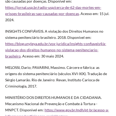
são causadas por doenças. Disponível em:
https://jornal.usp.br/radio-usp/cerca-de-62-das-mortes-em-
prisoes-brasileiras-sao-causadas-por-doencas
. Acesso em: 15 jul.
2024.
INSIGHTS CONFIÁVEIS. A violação dos Direitos Humanos no
sistema penitenciário brasileiro. 2018. Disponível em:
https://blog.unyleya.edu.br/vox-juridica/insights-confiaveis4/a-
violacao-dos-direitos-humanos-no-sistema-penitenciario-
brasileiro
. Acesso em: 30 maio 2024.
MELOSSI, Dario; PAVARINI, Massimo. Cárcere e fábrica: as
origens do sistema penitenciário (séculos XVI-XIX). Tradução de
Sérgio Lamarão. Rio de Janeiro: Revan, Instituto Carioca de
Criminologia, 2017.
MINISTÉRIO DOS DIREITOS HUMANOS E DA CIDADANIA.
Mecanismo Nacional de Prevenção e Combate à Tortura -
MNPCT. Disponível em:
https://www.gov.br/mdh/pt-br/acesso-a-