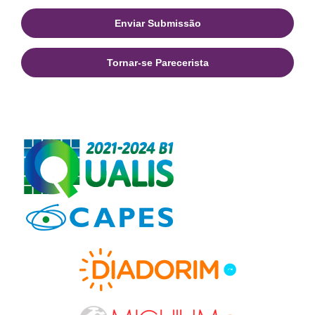
Enviar Submissão
Tornar-se Parecerista