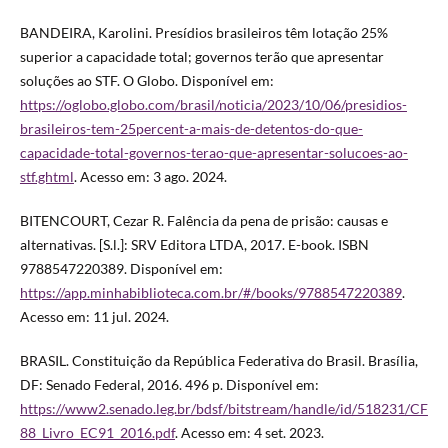
BANDEIRA, Karolini. Presídios brasileiros têm lotação 25%
superior a capacidade total; governos terão que apresentar
soluções ao STF. O Globo. Disponível em:
https://oglobo.globo.com/brasil/noticia/2023/10/06/presidios-
brasileiros-tem-25percent-a-mais-de-detentos-do-que-
capacidade-total-governos-terao-que-apresentar-solucoes-ao-
stf.ghtml
. Acesso em: 3 ago. 2024.
BITENCOURT, Cezar R. Falência da pena de prisão: causas e
alternativas. [S.l.]: SRV Editora LTDA, 2017. E-book. ISBN
9788547220389. Disponível em:
https://app.minhabiblioteca.com.br/#/books/9788547220389
.
Acesso em: 11 jul. 2024.
BRASIL. Constituição da República Federativa do Brasil. Brasília,
DF: Senado Federal, 2016. 496 p. Disponível em:
https://www2.senado.leg.br/bdsf/bitstream/handle/id/518231/CF
88_Livro_EC91_2016.pdf
. Acesso em: 4 set. 2023.