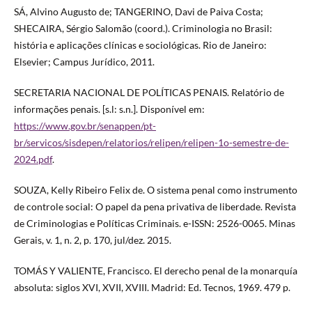
SÁ, Alvino Augusto de; TANGERINO, Davi de Paiva Costa;
SHECAIRA, Sérgio Salomão (coord.). Criminologia no Brasil:
história e aplicações clínicas e sociológicas. Rio de Janeiro:
Elsevier; Campus Jurídico, 2011.
SECRETARIA NACIONAL DE POLÍTICAS PENAIS. Relatório de
informações penais. [s.l: s.n.]. Disponível em:
https://www.gov.br/senappen/pt-
br/servicos/sisdepen/relatorios/relipen/relipen-1o-semestre-de-
2024.pdf
.
SOUZA, Kelly Ribeiro Felix de. O sistema penal como instrumento
de controle social: O papel da pena privativa de liberdade. Revista
de Criminologias e Políticas Criminais. e-ISSN: 2526-0065. Minas
Gerais, v. 1, n. 2, p. 170, jul/dez. 2015.
TOMÁS Y VALIENTE, Francisco. El derecho penal de la monarquía
absoluta: siglos XVI, XVII, XVIII. Madrid: Ed. Tecnos, 1969. 479 p.