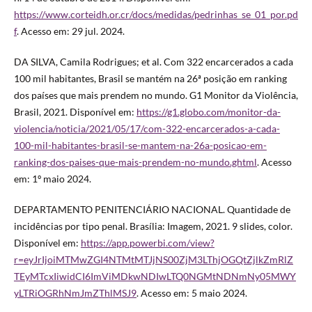
https://www.corteidh.or.cr/docs/medidas/pedrinhas_se_01_por.pd
f
. Acesso em: 29 jul. 2024.
DA SILVA, Camila Rodrigues; et al. Com 322 encarcerados a cada
100 mil habitantes, Brasil se mantém na 26ª posição em ranking
dos países que mais prendem no mundo. G1 Monitor da Violência,
Brasil, 2021. Disponível em:
https://g1.globo.com/monitor-da-
violencia/noticia/2021/05/17/com-322-encarcerados-a-cada-
100-mil-habitantes-brasil-se-mantem-na-26a-posicao-em-
ranking-dos-paises-que-mais-prendem-no-mundo.ghtml
. Acesso
em: 1º maio 2024.
DEPARTAMENTO PENITENCIÁRIO NACIONAL. Quantidade de
incidências por tipo penal. Brasília: Imagem, 2021. 9 slides, color.
Disponível em:
https://app.powerbi.com/view?
r=eyJrIjoiMTMwZGI4NTMtMTJjNS00ZjM3LThjOGQtZjlkZmRlZ
TEyMTcxIiwidCI6ImViMDkwNDIwLTQ0NGMtNDNmNy05MWY
yLTRiOGRhNmJmZThlMSJ9
. Acesso em: 5 maio 2024.