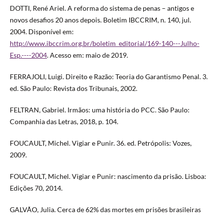
DOTTI, René Ariel. A reforma do sistema de penas – antigos e
novos desafios 20 anos depois. Boletim IBCCRIM, n. 140, jul.
2004. Disponível em:
http://www.ibccrim.org.br/boletim_editorial/169-140---Julho-
Esp.----2004
. Acesso em: maio de 2019.
FERRAJOLI, Luigi. Direito e Razão: Teoria do Garantismo Penal. 3.
ed. São Paulo: Revista dos Tribunais, 2002.
FELTRAN, Gabriel. Irmãos: uma história do PCC. São Paulo:
Companhia das Letras, 2018, p. 104.
FOUCAULT, Michel. Vigiar e Punir. 36. ed. Petrópolis: Vozes,
2009.
FOUCAULT, Michel. Vigiar e Punir: nascimento da prisão. Lisboa:
Edições 70, 2014.
GALVÃO, Julia. Cerca de 62% das mortes em prisões brasileiras