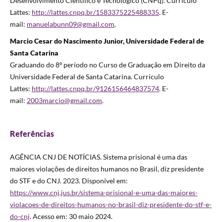
Desenvolvimento Científico e Tecnológico (CNPq). Currículo
Lattes:
http://lattes.cnpq.br/1583375225488335
. E-
mail:
manuelabunn09@gmail.com
.
Marcio Cesar do Nascimento Junior, Universidade Federal de
Santa Catarina
Graduando do 8º período no Curso de Graduação em Direito da
Universidade Federal de Santa Catarina. Currículo
Lattes:
http://lattes.cnpq.br/9126156464837574
. E-
mail:
2003marcio@gmail.com
.
Referências
AGÊNCIA CNJ DE NOTÍCIAS. Sistema prisional é uma das
maiores violações de direitos humanos no Brasil, diz presidente
do STF e do CNJ. 2023. Disponível em:
https://www.cnj.jus.br/sistema-prisional-e-uma-das-maiores-
violacoes-de-direitos-humanos-no-brasil-diz-presidente-do-stf-e-
do-cnj
. Acesso em: 30 maio 2024.