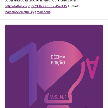
Soberania do Estado brasileiro”. Currículo Lattes:
http://lattes.cnpq.br/8043093556496305
. E-mail:
isaiasmoreirajuris@gmail.com
.