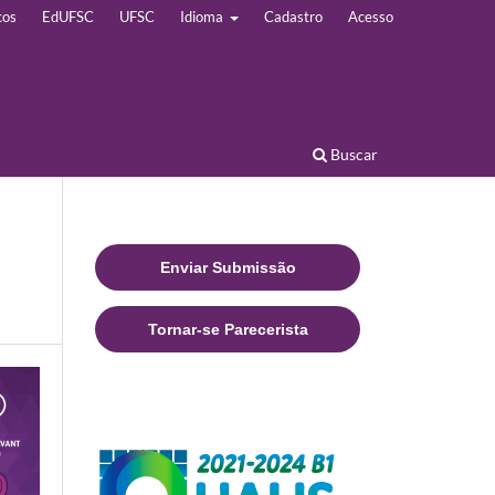
cos
EdUFSC
UFSC
Idioma
Cadastro
Acesso
Buscar
Enviar Submissão
Tornar-se Parecerista