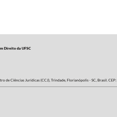
em Direito da UFSC
ro de Ciências Jurídicas (CCJ), Trindade, Florianópolis - SC, Brasil. CEP