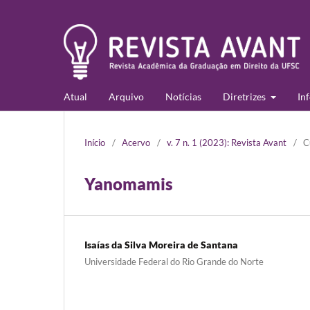
Atual
Arquivo
Notícias
Diretrizes
In
Início
/
Acervo
/
v. 7 n. 1 (2023): Revista Avant
/
C
Yanomamis
Isaías da Silva Moreira de Santana
Universidade Federal do Rio Grande do Norte