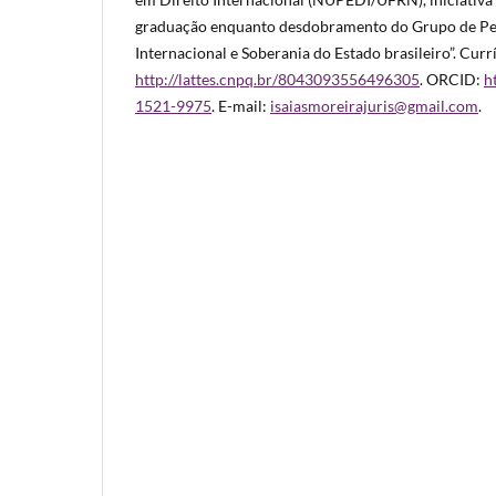
graduação enquanto desdobramento do Grupo de Pes
Internacional e Soberania do Estado brasileiro”. Currí
http://lattes.cnpq.br/8043093556496305
. ORCID:
h
1521-9975
. E-mail:
isaiasmoreirajuris@gmail.com
.