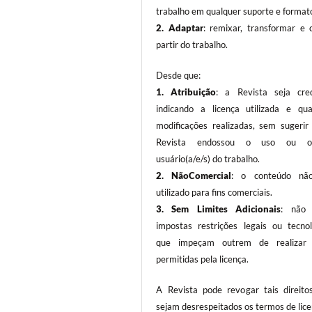
trabalho em qualquer suporte e format
2. Adaptar
: remixar, transformar e c
partir do trabalho.
Desde que:
1. Atribuição
: a Revista seja cred
indicando a licença utilizada e qua
modificações realizadas, sem sugerir
Revista endossou o uso ou o(a
usuário(a/e/s) do trabalho.
2. NãoComercial
: o conteúdo não
utilizado para fins comerciais.
3.
Sem Limites Adicionais
: não 
impostas restrições legais ou tecnol
que impeçam outrem de realizar 
permitidas pela licença.
A Revista pode revogar tais direito
sejam desrespeitados os termos de lice