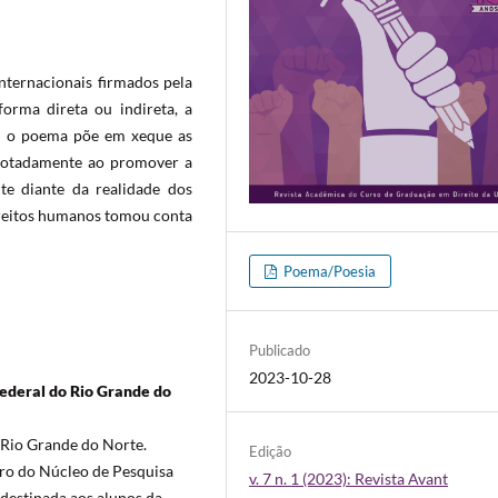
internacionais firmados pela
forma direta ou indireta, a
m, o poema põe em xeque as
 notadamente ao promover a
nte diante da realidade dos
ireitos humanos tomou conta
Poema/Poesia
Publicado
2023-10-28
Federal do Rio Grande do
 Rio Grande do Norte.
Edição
bro do Núcleo de Pesquisa
v. 7 n. 1 (2023): Revista Avant
destinada aos alunos da