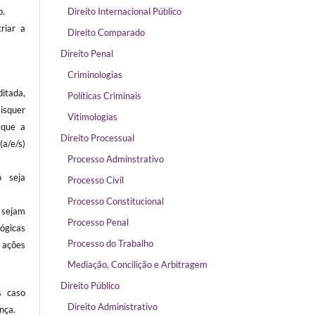
o.
Direito Internacional Público
riar a
Direito Comparado
Direito Penal
Criminologias
itada,
Políticas Criminais
isquer
Vitimologias
 que a
Direito Processual
/e/s)
Processo Adminstrativo
 seja
Processo Civil
Processo Constitucional
sejam
Processo Penal
ógicas
Processo do Trabalho
ações
Mediação, Concilição e Arbitragem
Direito Público
s caso
Direito Administrativo
nça.