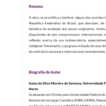
Resumo
A obra se prontifica a lembrar alguns dos acordos 
República Federativa do Brasil, que abordam, de 
temática da proteção dos povos originários. Assi
disposições de tais compromissos internacionais,
reflexão acerca da sua inobservância, especialme
indígenas Yanomamis, cuja grave violação de seus d
do noticiário nacional e internacional recentemente.
Biografia do Autor
Isaías da Silva Moreira de Santana, Universidade 
Norte
Graduando em Direito pela Universidade Federal do
Bolsista de Iniciação Científica (PIBIC/UFRN). Mem
em Direito Internacional (NUPEDI/UFRN), iniciativa 