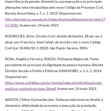
importância da pensão alimentícia, sua execução e as principais
alterações nela introduzidas pelo novo Código de Processo Civil.
Revista Nova Hileia, v. 7, n. 2, 2019. Disponível em:
http://periodicos.uea.edu.br/index.php/novahileia/article/view/17
11/1045
. Acesso em: 24 maio 2021.
RODRIGUES, Silvio. Direito Civil: direito de família. 28 ed. rev. e
atual. por Francisco José Cahali, de acordo com o novo Código
Civil (Lei 10.406/10-1-2002). São Paulo: Saraiva, 2004.
ROSA, Angélica Ferreira; SOUZA, Pollyanne Regina de. Fome:
excludente do princípio da dignidade da pessoa humana. Revista
Direitos Sociais e Política Públicas (UNIFAFIBE), v. 2, n. 2, 2014.
Disponível em:
https://www.unifafibe.com.br/revista/index.php/direitossociais-
politicas-pub/article/view/36/pdf
. Acesso em: 24 maio 2021.
SANTOS, Clilton Guimarães dos. Tutela jurisdicional ao direito a
alimentos: efetividade do processo e execução da prestação