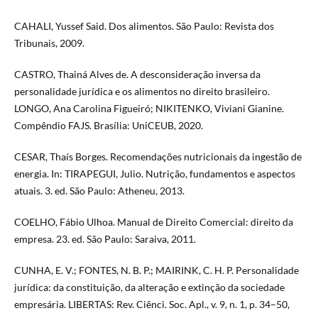
CAHALI, Yussef Said. Dos alimentos. São Paulo: Revista dos
Tribunais, 2009.
CASTRO, Thainá Alves de. A desconsideração inversa da
personalidade jurídica e os alimentos no direito brasileiro.
LONGO, Ana Carolina Figueiró; NIKITENKO, Viviani Gianine.
Compêndio FAJS. Brasília: UniCEUB, 2020.
CESAR, Thaís Borges. Recomendações nutricionais da ingestão de
energia. In: TIRAPEGUI, Julio. Nutrição, fundamentos e aspectos
atuais. 3. ed. São Paulo: Atheneu, 2013.
COELHO, Fábio Ulhoa. Manual de Direito Comercial: direito da
empresa. 23. ed. São Paulo: Saraiva, 2011.
CUNHA, E. V.; FONTES, N. B. P.; MAIRINK, C. H. P. Personalidade
jurídica: da constituição, da alteração e extinção da sociedade
empresária. LIBERTAS: Rev. Ciênci. Soc. Apl., v. 9, n. 1, p. 34–50,