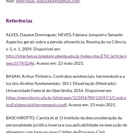
mail:
henrrique_jose2000@hotmail.com
.
Referências
ALVES, Dayane Domingues; NEVES, Fabiana Junqueira Tamaoki.
Aspectos gerais sobre a pensão alimentícia. Revolução na Ciência,
v. 5, n. 5, 2009. Disponível em:
http://intertemas.toledoprudente.edu.br/index.php/ETIC/article/v
iew/2579/2246
. Acesso em: 22 maio 2021.
BASAN, Arthur Pinheiro. Contratos existenciais: hermenêutica a
luz dos direitos fundamentais. 181 f. Dissertação (Mestrado) -
Universidade Federal de Uberlândia, 2016. Disponível em:
https://repositorio.ufu.br/bitstream/123456789/13247/1/Contra
tosExistenciaisHermeneutica.pdf
. Acesso em: 23 maio 2021.
BASCHIROTTO, Camila et al. O instituto da desconsideração da
personalidade jurídica inversa e sua aplicabilidade na execução de
alimentos com base no novo Código de Processo Civil.