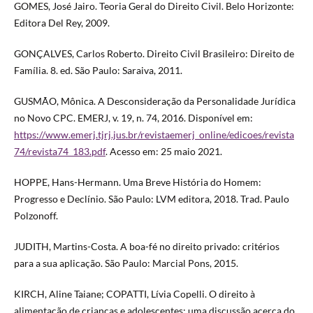
GOMES, José Jairo. Teoria Geral do Direito Civil. Belo Horizonte:
Editora Del Rey, 2009.
GONÇALVES, Carlos Roberto. Direito Civil Brasileiro: Direito de
Família. 8. ed. São Paulo: Saraiva, 2011.
GUSMÃO, Mônica. A Desconsideração da Personalidade Jurídica
no Novo CPC. EMERJ, v. 19, n. 74, 2016. Disponível em:
https://www.emerj.tjrj.jus.br/revistaemerj_online/edicoes/revista
74/revista74_183.pdf
. Acesso em: 25 maio 2021.
HOPPE, Hans-Hermann. Uma Breve História do Homem:
Progresso e Declínio. São Paulo: LVM editora, 2018. Trad. Paulo
Polzonoff.
JUDITH, Martins-Costa. A boa-fé no direito privado: critérios
para a sua aplicação. São Paulo: Marcial Pons, 2015.
KIRCH, Aline Taiane; COPATTI, Lívia Copelli. O direito à
alimentação de crianças e adolescentes: uma discussão acerca do