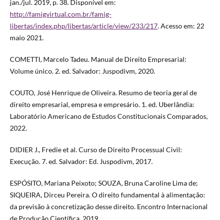
jan./jul. 2019, p. 38. Disponível em:
http://famigvirtual.com.br/famig-
libertas/index.php/libertas/article/view/233/217
. Acesso em: 22
maio 2021.
COMETTI, Marcelo Tadeu. Manual de Direito Empresarial:
Volume único. 2. ed. Salvador: Juspodivm, 2020.
COUTO, José Henrique de Oliveira. Resumo de teoria geral de
direito empresarial, empresa e empresário. 1. ed. Uberlândia:
Laboratório Americano de Estudos Constitucionais Comparados,
2022.
DIDIER J., Fredie et al. Curso de Direito Processual Civil:
Execução. 7. ed. Salvador: Ed. Juspodivm, 2017.
ESPÓSITO, Mariana Peixoto; SOUZA, Bruna Caroline Lima de;
SIQUEIRA, Dirceu Pereira. O direito fundamental à alimentação:
da previsão à concretização desse direito. Encontro Internacional
de Produção Científica, 2019.