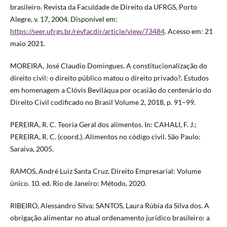
brasileiro. Revista da Faculdade de Direito da UFRGS, Porto
Alegre, v. 17, 2004. Disponível em:
https://seer.ufrgs.br/revfacdir/article/view/73484
. Acesso em: 21
maio 2021.
MOREIRA, José Claudio Domingues. A constitucionalização do
direito civil: o direito público matou o direito privado?. Estudos
em homenagem a Clóvis Beviláqua por ocasião do centenário do
Direito Civil codificado no Brasil Volume 2, 2018, p. 91–99.
PEREIRA, R. C. Teoria Geral dos alimentos. In: CAHALI, F. J.;
PEREIRA, R. C. (coord.). Alimentos no código civil. São Paulo:
Saraiva, 2005.
RAMOS, André Luiz Santa Cruz. Direito Empresarial: Volume
único. 10. ed. Rio de Janeiro: Método, 2020.
RIBEIRO, Alessandro Silva; SANTOS, Laura Rúbia da Silva dos. A
obrigação alimentar no atual ordenamento jurídico brasileiro: a