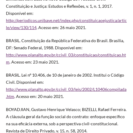
Constituição e Justiça: Estudos e Reflexões, v. 1, n. 1, 2017.
Disponível em:
http://periodicos.unibave.net/index.php/constituicaoejustica/artic
le/view/130/114
. Acesso em: 26 maio 2021.
BRASIL. Constituição da República Federativa do Brasil. Brasília,
DF: Senado Federal, 1988. Disponível em:
http://www.planalto.gov.br/ccivil_03/constituicao/constituicao.ht
m
. Acesso em: 23 maio 2021.
BRASIL. Lei nº 10.406, de 10 de janeiro de 2002. Institui o Código
Civil. Disponível em:
http://www.planalto.gov.br/ccivil_03/leis/2002/L10406compilada
.htm
. Acesso em: 20 maio 2021.
BOYADJIAN, Gustavo Henrique Velasco; BIZELLI, Rafael Ferreira.
A cláusula geral da função social do contrato: enfoque específico
na sua eficácia externa, sob a perspectiva civil-constitucional.
Revista de Direito Privado, v. 15, n. 58, 2014.