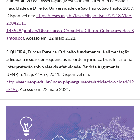
alimentar. 2009. Dissertação (Mestrado em Direito Processual) -
Faculdade de Direito, Universidade de São Paulo, São Paulo, 2009.
Disponível em:
https://teses.usp.br/teses/disponiveis/2/2137/tde-
23042010-
145528/publico/Dissertacao_Completa_Clilton_Guimaraes_dos_S
antos.pdf
. Acesso em: 22 maio 2021.
SIQUEIRA, Dirceu Pereira. O direito fundamental à alimentação
adequada e suas consequências na ordem jurídica brasileira: uma
interpretação sob o viés da efetividade. Revista Argumenta -
UENP, n. 15, p. 41–57, 2011. Disponível em:
http://seer.uenp.edu.br/index.php/argumenta/article/download/19
8/197
. Acesso em: 22 maio 2021.