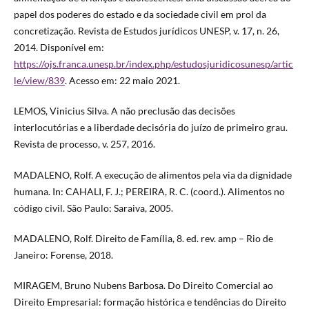
papel dos poderes do estado e da sociedade civil em prol da
concretização. Revista de Estudos jurídicos UNESP, v. 17, n. 26,
2014. Disponível em:
https://ojs.franca.unesp.br/index.php/estudosjuridicosunesp/artic
le/view/839
. Acesso em: 22 maio 2021.
LEMOS, Vinicius Silva. A não preclusão das decisões
interlocutórias e a liberdade decisória do juízo de primeiro grau.
Revista de processo, v. 257, 2016.
MADALENO, Rolf. A execução de alimentos pela via da dignidade
humana. In: CAHALI, F. J.; PEREIRA, R. C. (coord.). Alimentos no
código civil. São Paulo: Saraiva, 2005.
MADALENO, Rolf. Direito de Família, 8. ed. rev. amp – Rio de
Janeiro: Forense, 2018.
MIRAGEM, Bruno Nubens Barbosa. Do Direito Comercial ao
Direito Empresarial: formação histórica e tendências do Direito