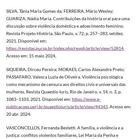
SILVA, Tânia Maria Gomes da; FERREIRA, Mário Wesley;
GUARIZA, Nádia Maria. Contribuições da história oral para uma
discussão sobre violência doméstica e adoecimento feminino.
Revista Projeto História, São Paulo, v. 72, p. 257–283, set/dez.
2021. Disponível em:
https://revistas.pucsp.br/index.php/revph/article/view/52814
.
Acesso em: 15 maio 2024.
SIQUEIRA, Dirceu Pereira; MORAES, Carlos Alexandre Preto;
PASSAFARO, Valesca Luzia de Oliveira. Violência psicológica
como mecanismo de censura aos direitos civis e universais das
mulheres. Revista Quaestio Iuris, Rio de Janeiro, v. 14, n. 3, p.
1083–1103, 2021. Disponível em:
https://www.e-
publicacoes.uerj.br/quaestioiuris/article/view/44343
. Acesso em:
20 abr. 2024.
VASCONCELLOS, Fernanda Bestetti. A família, a violência e a
justiça: conflitos violentos familiares, Lei Maria da Penha e