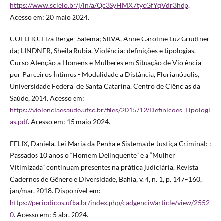
https://www.scielo.br/j/ln/a/Qc3SyHMX7tycGfYqVdr3hdp
.
Acesso em: 20 maio 2024.
COELHO, Elza Berger Salema; SILVA, Anne Caroline Luz Grudtner
da; LINDNER, Sheila Rubia. Violência: definições e tipologias.
Curso Atenção a Homens e Mulheres em Situação de Violência
por Parceiros Íntimos - Modalidade a Distância, Florianópolis,
Universidade Federal de Santa Catarina. Centro de Ciências da
Saúde, 2014. Acesso em:
https://violenciaesaude.ufsc.br/files/2015/12/Definicoes_Tipologi
as.pdf
. Acesso em: 15 maio 2024.
FELIX, Daniela. Lei Maria da Penha e Sistema de Justiça Criminal: :
Passados 10 anos o “Homem Delinquente” e a “Mulher
Vitimizada” continuam presentes na prática judiciária. Revista
Cadernos de Gênero e Diversidade, Bahia, v. 4, n. 1, p. 147–160,
jan/mar. 2018. Disponível em:
https://periodicos.ufba.br/index.php/cadgendiv/article/view/2552
0
. Acesso em: 5 abr. 2024.