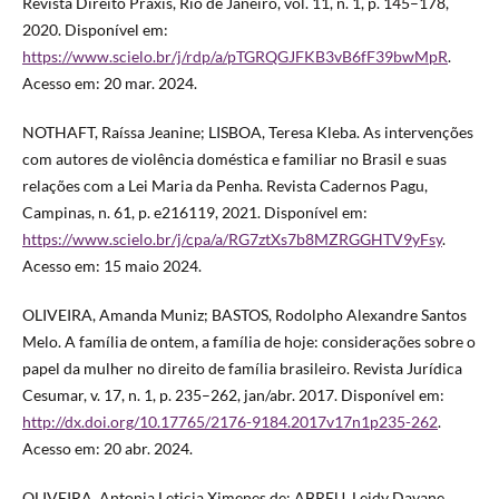
Revista Direito Práxis, Rio de Janeiro, vol. 11, n. 1, p. 145–178,
2020. Disponível em:
https://www.scielo.br/j/rdp/a/pTGRQGJFKB3vB6fF39bwMpR
.
Acesso em: 20 mar. 2024.
NOTHAFT, Raíssa Jeanine; LISBOA, Teresa Kleba. As intervenções
com autores de violência doméstica e familiar no Brasil e suas
relações com a Lei Maria da Penha. Revista Cadernos Pagu,
Campinas, n. 61, p. e216119, 2021. Disponível em:
https://www.scielo.br/j/cpa/a/RG7ztXs7b8MZRGGHTV9yFsy
.
Acesso em: 15 maio 2024.
OLIVEIRA, Amanda Muniz; BASTOS, Rodolpho Alexandre Santos
Melo. A família de ontem, a família de hoje: considerações sobre o
papel da mulher no direito de família brasileiro. Revista Jurídica
Cesumar, v. 17, n. 1, p. 235–262, jan/abr. 2017. Disponível em:
http://dx.doi.org/10.17765/2176-9184.2017v17n1p235-262
.
Acesso em: 20 abr. 2024.
OLIVEIRA, Antonia Leticia Ximenes de; ABREU, Leidy Dayane