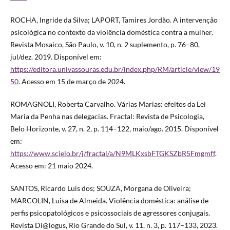
ROCHA, Ingride da Silva; LAPORT, Tamires Jordão. A intervenção
psicológica no contexto da violência doméstica contra a mulher.
Revista Mosaico, São Paulo, v. 10, n. 2 suplemento, p. 76–80,
jul/dez. 2019. Disponível em:
https://editora.univassouras.edu.br/index.php/RM/article/view/19
50
. Acesso em 15 de março de 2024.
ROMAGNOLI, Roberta Carvalho. Várias Marias: efeitos da Lei
Maria da Penha nas delegacias. Fractal: Revista de Psicologia,
Belo Horizonte, v. 27, n. 2, p. 114–122, maio/ago. 2015. Disponível
em:
https://www.scielo.br/j/fractal/a/N9MLKxsbFTGKSZbR5Fmgmff
.
Acesso em: 21 maio 2024.
SANTOS, Ricardo Luis dos; SOUZA, Morgana de Oliveira;
MARCOLIN, Luisa de Almeida. Violência doméstica: análise de
perfis psicopatológicos e psicossociais de agressores conjugais.
Revista Di@logus, Rio Grande do Sul, v. 11, n. 3, p. 117–133, 2023.