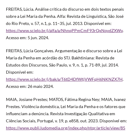
FREITAS, Lúcia. Análise crítica do discurso em dois textos penais
sobre a Lei Maria da Penha. Alfa: Revista de Linguística, São José
do Rio Preto, v. 57, n.1, p. 11–35, jul. 2013. Disponível em:
https://www.scielo.br/j/alfa/a/NhnqPPmCmF93rQxNqvdZXWv
.
Acesso em: 5 jun. 2024.
FREITAS, Lúcia Gonçalves. Argumentação e discurso sobre a Lei
Maria da Penha em acórdão do STJ. Bakhtiniana: Revista de
Estudos dos Discursos, São Paulo, v. 9, n. 1, p. 71-89, jul. 2014.
Disponível em:
https://www.scielo.br/j/bak/a/T6tD4DfWtjVWFqH6NKNZX7H
.
Acesso em: 26 maio 2024.
MAIA, Josiane Prestes; MATOS, Fátima Regina Ney; MAIA, Ivanez
Prestes. Violência doméstica, Lei Maria da Penha e os fatores que
influenciam a denúncia. Revista Investigação Qualitativa em
Ciências Sociais, Portugal, v. 19, p. e858, out. 2023. Disponível em:
https://www.publi.ludomedia.org/index.php/ntqr/article/view/85