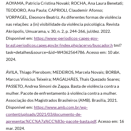
AOYAMA, Patricia Cristina Novaki; ROCHA, Ana Laura Benetati;
TEODORO, Ana Paula; CAPRIOLI, Claudemir Afonso;
VORPAGEL, Eleonore Beatriz. As diferentes formas de violência
nas relações: a (in) visibilidade da violência psicológica. Revista
Akrópolis, Umuarama, v. 30, n. 2, p. 244-266, jul/dez. 2022.
Disponível em:
https://www-periodicos-capes-gov-
br.ezl.periodicos.capes.gov.br/index.php/acervo/buscador.h
tml?
task=detalhes&source=&id=W4362564786. Acesso em: 10 abr.
2024.
ÁVILA, Thiago Pierobom; MEDEIROS, Marcela Novais; BORBA,
Marcus Vinicius Teixeira; MAGALHÃES, Thais Quezado Soares;
PASSETO, Andrea Simoni de Zappa. Basta de violência contra a
mulher. Pacote de enfrentamento à violência contra a mulher.
Associação dos Magistrados Brasileiros (AMB). Brasília, 2021.
Disponível em:
https://www.amb.com.br/wp-
content/uploads/2021/03/documento-de-
apresentac%CC%A7a%CC%83o-pacote-basta.pdf
. Acesso em: 16
mar. 2024.