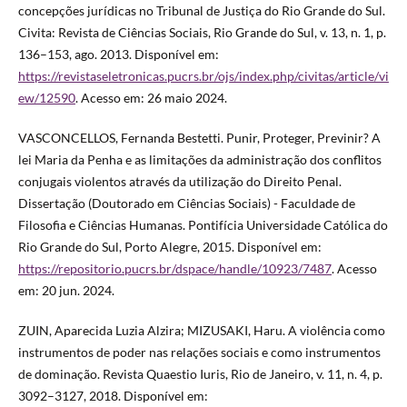
concepções jurídicas no Tribunal de Justiça do Rio Grande do Sul.
Civita: Revista de Ciências Sociais, Rio Grande do Sul, v. 13, n. 1, p.
136–153, ago. 2013. Disponível em:
https://revistaseletronicas.pucrs.br/ojs/index.php/civitas/article/vi
ew/12590
. Acesso em: 26 maio 2024.
VASCONCELLOS, Fernanda Bestetti. Punir, Proteger, Previnir? A
lei Maria da Penha e as limitações da administração dos conflitos
conjugais violentos através da utilização do Direito Penal.
Dissertação (Doutorado em Ciências Sociais) - Faculdade de
Filosofia e Ciências Humanas. Pontifícia Universidade Católica do
Rio Grande do Sul, Porto Alegre, 2015. Disponível em:
https://repositorio.pucrs.br/dspace/handle/10923/7487
. Acesso
em: 20 jun. 2024.
ZUIN, Aparecida Luzia Alzira; MIZUSAKI, Haru. A violência como
instrumentos de poder nas relações sociais e como instrumentos
de dominação. Revista Quaestio Iuris, Rio de Janeiro, v. 11, n. 4, p.
3092–3127, 2018. Disponível em: