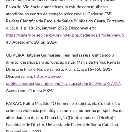
Paiva de. Violência doméstica: um estudo com mulheres
atendidas no centro de atenção psicossocial. Caderno ESP -
Revista Científica da Escola de Saúde Pública do Ceará, Fortaleza,
v. 16, n. 1, p. 18–26, jan/mar. 2022. Disponível em:
https://cadernos.esp.ce.gov.br/index.php/cadernos/article/view/5
43
. Acesso em: 20 jun. 2024.
OLIVEIRA, Tatyane Guimarães. Feministas ressignificando o
direito: desafios para aprovação da Lei Maria da Penha. Revista
Direito & Práxis, Rio de Janeiro, v. 8, n. 1, p. 616–650, 2017.
Disponível em:
https://www.e-
publicacoes.uerj.br/index.php/revistaceaju/article/view/27767
.
Acesso em: 21 maio 2024.
PAIXÃO, Kalita Macêdo. “O homem é o sujeito, ela é o outro”: o
crime da violência psicológica contra a mulher na perspectiva da
alteridade do direito. Dissertação (Doutoranda em Direito) -
Faculdade de Direito, Universidade Federal de Santa Catarina,
Florianópolis. 2023.