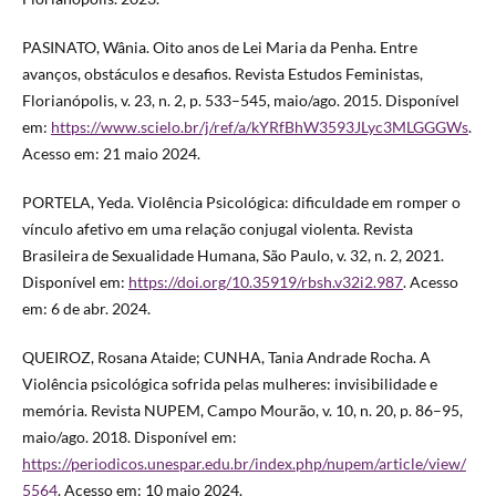
PASINATO, Wânia. Oito anos de Lei Maria da Penha. Entre
avanços, obstáculos e desafios. Revista Estudos Feministas,
Florianópolis, v. 23, n. 2, p. 533–545, maio/ago. 2015. Disponível
em:
https://www.scielo.br/j/ref/a/kYRfBhW3593JLyc3MLGGGWs
.
Acesso em: 21 maio 2024.
PORTELA, Yeda. Violência Psicológica: dificuldade em romper o
vínculo afetivo em uma relação conjugal violenta. Revista
Brasileira de Sexualidade Humana, São Paulo, v. 32, n. 2, 2021.
Disponível em:
https://doi.org/10.35919/rbsh.v32i2.987
. Acesso
em: 6 de abr. 2024.
QUEIROZ, Rosana Ataide; CUNHA, Tania Andrade Rocha. A
Violência psicológica sofrida pelas mulheres: invisibilidade e
memória. Revista NUPEM, Campo Mourão, v. 10, n. 20, p. 86–95,
maio/ago. 2018. Disponível em:
https://periodicos.unespar.edu.br/index.php/nupem/article/view/
5564
. Acesso em: 10 maio 2024.