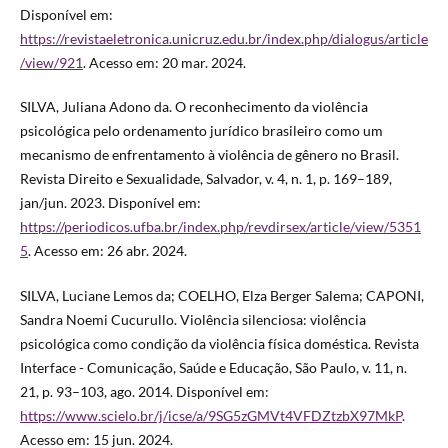
Disponível em:
https://revistaeletronica.unicruz.edu.br/index.php/dialogus/article
/view/921
. Acesso em: 20 mar. 2024.
SILVA, Juliana Adono da. O reconhecimento da violência
psicológica pelo ordenamento jurídico brasileiro como um
mecanismo de enfrentamento à violência de gênero no Brasil.
Revista Direito e Sexualidade, Salvador, v. 4, n. 1, p. 169–189,
jan/jun. 2023. Disponível em:
https://periodicos.ufba.br/index.php/revdirsex/article/view/5351
5
. Acesso em: 26 abr. 2024.
SILVA, Luciane Lemos da; COELHO, Elza Berger Salema; CAPONI,
Sandra Noemi Cucurullo. Violência silenciosa: violência
psicológica como condição da violência física doméstica. Revista
Interface - Comunicação, Saúde e Educação, São Paulo, v. 11, n.
21, p. 93–103, ago. 2014. Disponível em:
https://www.scielo.br/j/icse/a/9SG5zGMVt4VFDZtzbX97MkP
.
Acesso em: 15 jun. 2024.