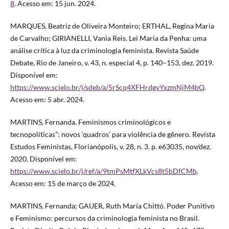
8
. Acesso em: 15 jun. 2024.
MARQUES, Beatriz de Oliveira Monteiro; ERTHAL, Regina Maria
de Carvalho; GIRIANELLI, Vania Reis. Lei Maria da Penha: uma
análise crítica à luz da criminologia feminista. Revista Saúde
Debate, Rio de Janeiro, v. 43, n. especial 4, p. 140–153, dez. 2019.
Disponível em:
https://www.scielo.br/j/sdeb/a/5rScq4XFHrdgvYxzmNjM4bQ
.
Acesso em: 5 abr. 2024.
MARTINS, Fernanda. Feminismos criminológicos e
tecnopolíticas”: novos ‘quadros’ para violência de gênero. Revista
Estudos Feministas, Florianópolis, v. 28, n. 3. p. e63035, nov/dez.
2020. Disponível em:
https://www.scielo.br/j/ref/a/9tmPsMtfXLkVcs8t5bDfCMb
.
Acesso em: 15 de março de 2024.
MARTINS, Fernanda; GAUER, Ruth María Chittó. Poder Punitivo
e Feminismo: percursos da criminologia feminista no Brasil.