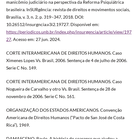
manicômio judiciário na perspectiva da Reforma Psiquiátrica
brasileira. InSURgência: revista de direitos e movimentos sociais,
Brasília, v. 3, n. 2, p. 319–347, 2018. DOI:
10.26512/insurgncia.v3i2.19727. Disponível em:
https://periodicos.unb.br/index.php/insurgencia/article/view/197
27
. Acesso em: 27 jun. 2024.
CORTE INTERAMERICANA DE DIREITOS HUMANOS. Caso
Ximenes Lopes Vs. Brasil, 2006. Sentença de 4 de julho de 2006.
Serie C No. 149.
CORTE INTERAMERICANA DE DIREITOS HUMANOS. Caso
Nogueira de Carvalho y otro Vs. Brasil. Sentença de 28 de
novembro de 2006. Serie C No. 161.
ORGANIZAÇÃO DOS ESTADOS AMERICANOS. Convenção
Americana de Direitos Humanos (“Pacto de San José de Costa
Rica”), 1969.
DAMASCENO, Paulo. A história do cearense que ajudou a