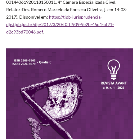
00144061920118150011, 4ª Câmara Especializada Cível,
Relator:Des. Romero Marcelo da Fonseca Oliveira, j. em 14-03-
2017). Disponível em:
https://tjpb-jurisprudencia-
dje.tjpb.jus.br/dje/2017/3/20/f0fff909-9e2b-45d1-af21-
d2c93bd70046.pdf
.