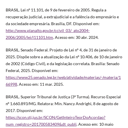
BRASIL. Lei nº 11.101, de 9 de fevereiro de 2005. Regula a
recuperação judicial, a extrajudicial e a falência do empresário e
da sociedade empresária. Brasília, DF. Disponível em:
http://www.planalto.gov.br/ccivil_03/_ato2004-
2006/2005/lei/l11101.htm
. Acesso em: 30 abr. 2024.
BRASIL. Senado Federal. Projeto de Lei n° 4, de 31 de janeiro de
2025. Dispõe sobre a atualização da Lei nº 10.406, de 10 de janeiro
de 2002 (Código Civil), e da legislação correlata. Brasília: Senado
Federal, 2025. Disponível em:
https://www25.senado.leg.br/web/atividade/materias/-/materia/1
66998
. Acesso em: 11 mar. 2025.
BRASIL. Superior Tribunal de Justiça (3ª Turma). Recurso Especial
nº 1.660.893/MG. Relatora: Min. Nancy Andrighi, 8 de agosto de
2017. Disponível em:
https://scon.stj.jus.br/SCON/GetInteiroTeorDoAcordao?
num_registro=201700583409&dt_publi
. Acesso em: 10 maio