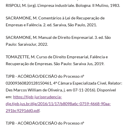
RISPOLI, M. (org). L’impresa industriale. Bologna: Il Mulino, 1983.
SACRAMONE, M. Comentários à Lei de Recuperação de
Empresas e Falência. 2. ed. Saraiva, São Paulo, 2021.
SACRAMONE, M. Manual de Direito Empresarial. 3. ed. São
Paulo: SaraivaJur, 2022.
TOMAZETTE, M. Curso de Direito Empresarial, Falência e
Recuperação de Empresas. São Paulo: Saraiva Jus, 2019.
TJPB - ACÓRDÃO/DECISÃO do Processo nº
02009360820128150461, 4ª Câmara Especializada Cível, Relator:
Des Marcos William de Oliveira, j. em 07-11-2016). Disponível
em:
https://tjpb-jurisprudencia-
dje.tjpb.jus.br/dje/2016/11/17/b8098a6c-0759-4668-90aa-
291bc9291dd0.pdf
.
TJPB - ACÓRDÃO/DECISÃO do Processo nº