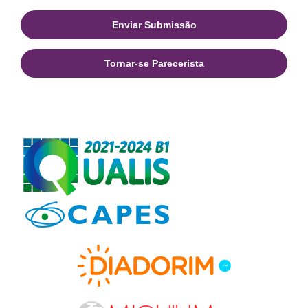
Enviar Submissão
Tornar-se Parecerista