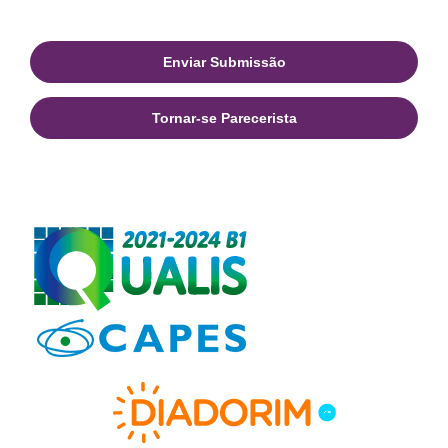
Enviar Submissão
Tornar-se Parecerista