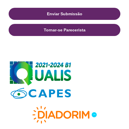
Enviar Submissão
Tornar-se Parecerista