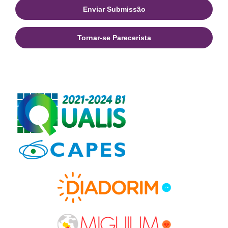
Enviar Submissão
Tornar-se Parecerista