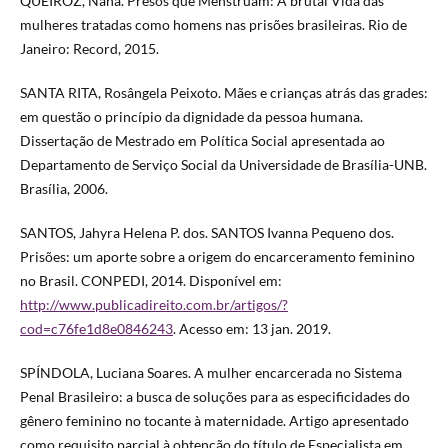
QUEIROZ, Nana. Presos que Menstruam: A brutal Vida das
mulheres tratadas como homens nas prisões brasileiras. Rio de
Janeiro: Record, 2015.
SANTA RITA, Rosângela Peixoto. Mães e crianças atrás das grades:
em questão o princípio da dignidade da pessoa humana.
Dissertação de Mestrado em Política Social apresentada ao
Departamento de Serviço Social da Universidade de Brasília-UNB.
Brasília, 2006.
SANTOS, Jahyra Helena P. dos. SANTOS Ivanna Pequeno dos.
Prisões: um aporte sobre a origem do encarceramento feminino
no Brasil. CONPEDI, 2014. Disponível em:
http://www.publicadireito.com.br/artigos/?
cod=c76fe1d8e0846243
. Acesso em: 13 jan. 2019.
SPÍNDOLA, Luciana Soares. A mulher encarcerada no Sistema
Penal Brasileiro: a busca de soluções para as especificidades do
gênero feminino no tocante à maternidade. Artigo apresentado
como requisito parcial à obtenção do título de Especialista em