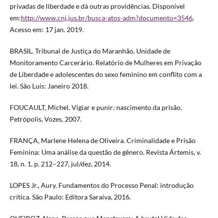
privadas de liberdade e dá outras providências. Disponível
em:
http://www.cnj.jus.br/busca-atos-adm?documento=3546
.
Acesso em: 17 jan. 2019.
BRASIL. Tribunal de Justiça do Maranhão. Unidade de
Monitoramento Carcerário. Relatório de Mulheres em Privação
de Liberdade e adolescentes do sexo feminino em conflito com a
lei. São Luís: Janeiro 2018.
FOUCAULT, Michel. Vigiar e punir: nascimento da prisão.
Petrópolis, Vozes, 2007.
FRANÇA, Marlene Helena de Oliveira. Criminalidade e Prisão
Feminina: Uma análise da questão de gênero. Revista Ártemis, v.
18, n. 1, p. 212–227, jul/dez, 2014.
LOPES Jr., Aury. Fundamentos do Processo Penal: introdução
crítica. São Paulo: Editora Saraiva, 2016.