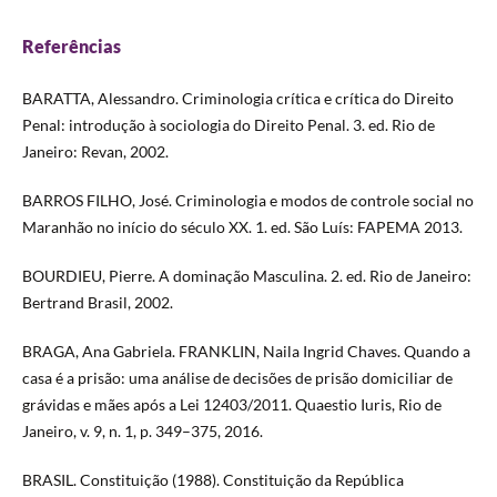
Referências
BARATTA, Alessandro. Criminologia crítica e crítica do Direito
Penal: introdução à sociologia do Direito Penal. 3. ed. Rio de
Janeiro: Revan, 2002.
BARROS FILHO, José. Criminologia e modos de controle social no
Maranhão no início do século XX. 1. ed. São Luís: FAPEMA 2013.
BOURDIEU, Pierre. A dominação Masculina. 2. ed. Rio de Janeiro:
Bertrand Brasil, 2002.
BRAGA, Ana Gabriela. FRANKLIN, Naila Ingrid Chaves. Quando a
casa é a prisão: uma análise de decisões de prisão domiciliar de
grávidas e mães após a Lei 12403/2011. Quaestio Iuris, Rio de
Janeiro, v. 9, n. 1, p. 349–375, 2016.
BRASIL. Constituição (1988). Constituição da República