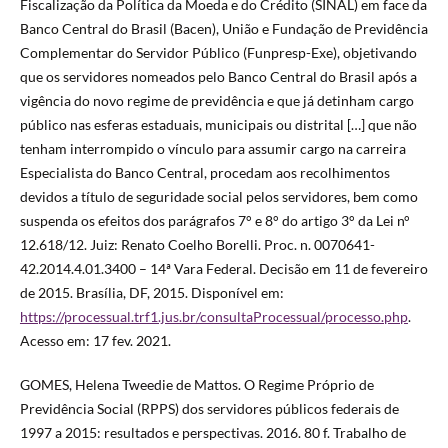
Fiscalização da Política da Moeda e do Crédito (SINAL) em face da
Banco Central do Brasil (Bacen), União e Fundação de Previdência
Complementar do Servidor Público (Funpresp-Exe), objetivando
que os servidores nomeados pelo Banco Central do Brasil após a
vigência do novo regime de previdência e que já detinham cargo
público nas esferas estaduais, municipais ou distrital […] que não
tenham interrompido o vínculo para assumir cargo na carreira
Especialista do Banco Central, procedam aos recolhimentos
devidos a título de seguridade social pelos servidores, bem como
suspenda os efeitos dos parágrafos 7° e 8° do artigo 3° da Lei n°
12.618/12. Juiz: Renato Coelho Borelli. Proc. n. 0070641-
42.2014.4.01.3400 – 14ª Vara Federal. Decisão em 11 de fevereiro
de 2015. Brasília, DF, 2015. Disponível em:
https://processual.trf1.jus.br/consultaProcessual/processo.php
.
Acesso em: 17 fev. 2021.
GOMES, Helena Tweedie de Mattos. O Regime Próprio de
Previdência Social (RPPS) dos servidores públicos federais de
1997 a 2015: resultados e perspectivas. 2016. 80 f. Trabalho de