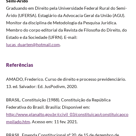
Semi-Árido
Graduando em Direito pela Universidade Federal Rural do Semi-
Árido (UFERSA). Estagiário da Advocacia Geral da União (AGU).
Monitor da disciplina de Metodologia da Pesquisa Jurídica.
Membro do corpo editorial da Revista de Filosofia do Direito, do
Estado e da Sociedade (UFRN). E-mail:
lucas_duarten@hotmail.com
.
Referências
AMADO, Frederico. Curso de direito e processo previdenciário.
13. ed. Salvador: Ed. JusPodivm, 2020.
BRASIL. Constituição (1988). Constituição da República
Federativa do Brasil. Brasília: Disponível em:
http://www.planalto.gov.br/ccivil_03/constituicao/constituicaoco
mpilado.htm
. Acesso em: 11 fev. 2021.
BRASIL. Emenda Constitucional nº 20, de 15 de dezembro de