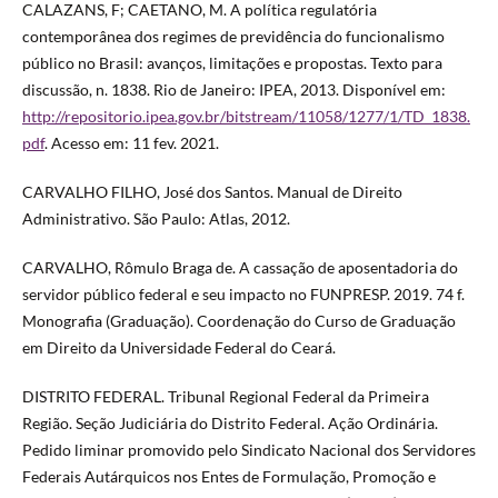
CALAZANS, F; CAETANO, M. A política regulatória
contemporânea dos regimes de previdência do funcionalismo
público no Brasil: avanços, limitações e propostas. Texto para
discussão, n. 1838. Rio de Janeiro: IPEA, 2013. Disponível em:
http://repositorio.ipea.gov.br/bitstream/11058/1277/1/TD_1838.
pdf
. Acesso em: 11 fev. 2021.
CARVALHO FILHO, José dos Santos. Manual de Direito
Administrativo. São Paulo: Atlas, 2012.
CARVALHO, Rômulo Braga de. A cassação de aposentadoria do
servidor público federal e seu impacto no FUNPRESP. 2019. 74 f.
Monografia (Graduação). Coordenação do Curso de Graduação
em Direito da Universidade Federal do Ceará.
DISTRITO FEDERAL. Tribunal Regional Federal da Primeira
Região. Seção Judiciária do Distrito Federal. Ação Ordinária.
Pedido liminar promovido pelo Sindicato Nacional dos Servidores
Federais Autárquicos nos Entes de Formulação, Promoção e