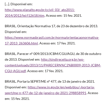
[…]. Disponível em:
http://www.planalto.gov.br/ccivil_03/_ato2011-
2014/2012/lei/l12618.htm
. Acesso em: 15 fev. 2021.
BRASIL. Orientação Normativa 17, de 23 de dezembro de 2013.
Disponível em:
https://www.normasbrasil.com.br/norma/orientacaonormativa-
17-2013_263606.html
. Acesso em: 17 fev. 2021.
BRASIL. Parecer n° 009/2013/JCBM/CGU/AGU, de 30 de outubro
de 2013. Disponível em:
http://sindireceita.org.br/wp-
content/uploads/2013/11/PARECERN%C2%B0009-2013-JCBM-
CGU-AGU.pdf
. Acesso em: 17 fev. 2021.
BRASIL. Portaria SEPRT/ME n° 477, de 13 de janeiro de 2021.
Disponível em:
https://www.in.gov.br/en/web/dou/-/portaria-
seprt/me-n-477-de-12-de-janeiro-de-2021-298858991
. Acesso
em: 15 fev. 2021.