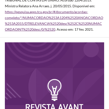
TRIBUNAL DE CONTAS DA UNIÃO. Acórdão 1204/2015.
Ministra Relatora Ana Arraes. j. 20/05/2015. Disponível em:
https://pesquisa.apps.tcu.gov.br/#/documento/acordao-
completo/*/NUMACORDAO%253A1204%2520ANOACORDAO
%253A2015/DTRELEVANCIA%2520desc%252C%2520NUMAC
ORDAOINT%2520desc/0/%2520
. Acesso em: 17 fev. 2021.