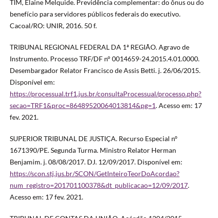
TIM, Elaine Melquide. Previdência complementar: do ônus ou do
benefício para servidores públicos federais do executivo.
Cacoal/RO: UNIR, 2016. 50 f.
TRIBUNAL REGIONAL FEDERAL DA 1ª REGIÃO. Agravo de
Instrumento. Processo TRF/DF n° 0014659-24.2015.4.01.0000.
Desembargador Relator Francisco de Assis Betti. j. 26/06/2015.
Disponível em:
https://processual.trf1.jus.br/consultaProcessual/processo.php?
secao=TRF1&proc=86489520064013814&pg=1
. Acesso em: 17
fev. 2021.
SUPERIOR TRIBUNAL DE JUSTIÇA. Recurso Especial n°
1671390/PE. Segunda Turma. Ministro Relator Herman
Benjamim. j. 08/08/2017. DJ. 12/09/2017. Disponível em:
https://scon.stj.jus.br/SCON/GetInteiroTeorDoAcordao?
num_registro=201701100378&dt_publicacao=12/09/2017
.
Acesso em: 17 fev. 2021.