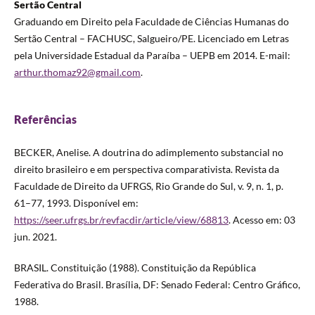
Sertão Central
Graduando em Direito pela Faculdade de Ciências Humanas do
Sertão Central – FACHUSC, Salgueiro/PE. Licenciado em Letras
pela Universidade Estadual da Paraíba – UEPB em 2014. E-mail:
arthur.thomaz92@gmail.com
.
Referências
BECKER, Anelise. A doutrina do adimplemento substancial no
direito brasileiro e em perspectiva comparativista. Revista da
Faculdade de Direito da UFRGS, Rio Grande do Sul, v. 9, n. 1, p.
61–77, 1993. Disponível em:
https://seer.ufrgs.br/revfacdir/article/view/68813
. Acesso em: 03
jun. 2021.
BRASIL. Constituição (1988). Constituição da República
Federativa do Brasil. Brasília, DF: Senado Federal: Centro Gráfico,
1988.