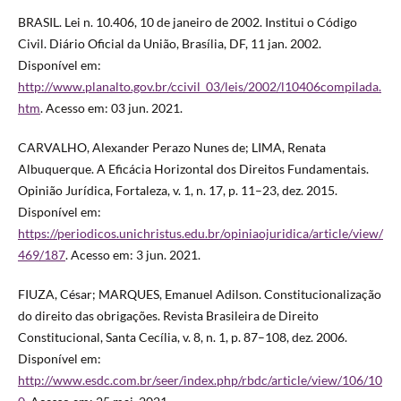
BRASIL. Lei n. 10.406, 10 de janeiro de 2002. Institui o Código
Civil. Diário Oficial da União, Brasília, DF, 11 jan. 2002.
Disponível em:
http://www.planalto.gov.br/ccivil_03/leis/2002/l10406compilada.
htm
. Acesso em: 03 jun. 2021.
CARVALHO, Alexander Perazo Nunes de; LIMA, Renata
Albuquerque. A Eficácia Horizontal dos Direitos Fundamentais.
Opinião Jurídica, Fortaleza, v. 1, n. 17, p. 11–23, dez. 2015.
Disponível em:
https://periodicos.unichristus.edu.br/opiniaojuridica/article/view/
469/187
. Acesso em: 3 jun. 2021.
FIUZA, César; MARQUES, Emanuel Adilson. Constitucionalização
do direito das obrigações. Revista Brasileira de Direito
Constitucional, Santa Cecília, v. 8, n. 1, p. 87–108, dez. 2006.
Disponível em:
http://www.esdc.com.br/seer/index.php/rbdc/article/view/106/10