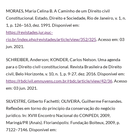
MORAES, Maria Celina B. A Caminho de um Direito civil
Constitucional. Estado, Direito e Sociedade, Rio de Janeiro, v. 1, n.
1, p. 126–163, dez. 1991. Disponível em:
https://revistades.jur.puc-
rio.br/index.php/revistades/article/view/352/325
. Acesso em: 03
jun. 2021.
SCHREIBER, Anderson; KONDER, Carlos Nelson. Uma agenda
para o Direito civil-constitucional. Revista Brasileira de Direito
civil, Belo Horizonte, v. 10, n. 1, p. 9-27, dez. 2016. Disponível em:
https://rbdcivil.emnuvens.com.br/rbdc/article/view/42/36
. Acesso
em: 03 jun. 2021.
SILVESTRE, Gilberto Fachetti; OLIVEIRA, Guilherme Fernandes.
Reflexões em torno do princípio da conservação do negócio
jurídico. In: XVIII Encontro Nacional do CONPEDI, 2009,
Maringá/PR (Anais). Florianópolis: Fundação Boiteux, 2009, p.
7122–7146. Disponível em: