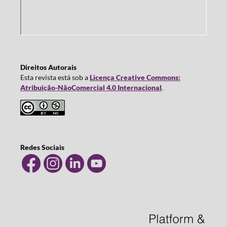
Direitos Autorais
Esta revista está sob a
Licença Creative Commons:
Atribuição-NãoComercial 4.0 Internacional
.
Redes Sociais