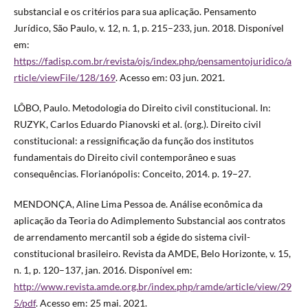
substancial e os critérios para sua aplicação. Pensamento
Jurídico, São Paulo, v. 12, n. 1, p. 215–233, jun. 2018. Disponível
em:
https://fadisp.com.br/revista/ojs/index.php/pensamentojuridico/a
rticle/viewFile/128/169
. Acesso em: 03 jun. 2021.
LÔBO, Paulo. Metodologia do Direito civil constitucional. In:
RUZYK, Carlos Eduardo Pianovski et al. (org.). Direito civil
constitucional: a ressignificação da função dos institutos
fundamentais do Direito civil contemporâneo e suas
consequências. Florianópolis: Conceito, 2014. p. 19–27.
MENDONÇA, Aline Lima Pessoa de. Análise econômica da
aplicação da Teoria do Adimplemento Substancial aos contratos
de arrendamento mercantil sob a égide do sistema civil-
constitucional brasileiro. Revista da AMDE, Belo Horizonte, v. 15,
n. 1, p. 120–137, jan. 2016. Disponível em:
http://www.revista.amde.org.br/index.php/ramde/article/view/29
5/pdf
. Acesso em: 25 mai. 2021.