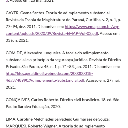
0
. Acesso em: 25 mai. 2021.
GAYER, Geana Santos. Teoria do adimplemento substancial.
Revista da Escola da Magistratura do Paraná, Curitiba, v. 2, n. 1, p.
77–94, dez. 2011. Disponível em:
https://www.emap.com.br/wp-
content/uploads/2020/09/Revista-EMAP-Vol-02.pdf
. Acesso em:
03 jun. 2021.
GOMIDE, Alexandre Junqueira. A teoria do adimplemento
substancial e o princípio da segurança jurídica. Revista de Direito
Privado, São Paulo, v. 45, n. 1, p. 71–83, jan. 2011. Disponível em:
http://files.geraldine3.webnode.com/200000018-
46a3748990/Adimplemento-Substancial.pdf
. Acesso em: 27 mai.
2021.
GONÇALVES, Carlos Roberto. Direito civil brasileiro. 18. ed. São
Paulo: Saraiva Educação, 2020.
LIMA, Caroline Melchiades Salvadego Guimarães de Souza;
MARQUESI, Roberto Wagner. A teoria do adimplemento