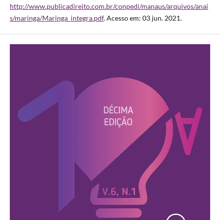
http://www.publicadireito.com.br/conpedi/manaus/arquivos/anai
s/maringa/Maringa_integra.pdf
. Acesso em: 03 jun. 2021.