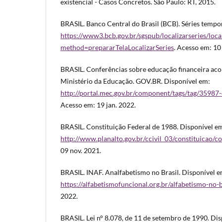
existencial - Casos Concretos. São Paulo: RT, 2015.
BRASIL. Banco Central do Brasil (BCB). Séries tempo
https://www3.bcb.gov.br/sgspub/localizarseries/loca
method=prepararTelaLocalizarSeries
. Acesso em: 10
BRASIL. Conferências sobre educação financeira ac
Ministério da Educação. GOV.BR. Disponível em:
http://portal.mec.gov.br/component/tags/tag/35987
Acesso em: 19 jan. 2022.
BRASIL. Constituição Federal de 1988. Disponível e
http://www.planalto.gov.br/ccivil_03/constituicao/c
09 nov. 2021.
BRASIL. INAF. Analfabetismo no Brasil. Disponível e
https://alfabetismofuncional.org.br/alfabetismo-no-b
2022.
BRASIL. Lei n° 8.078, de 11 de setembro de 1990. Di