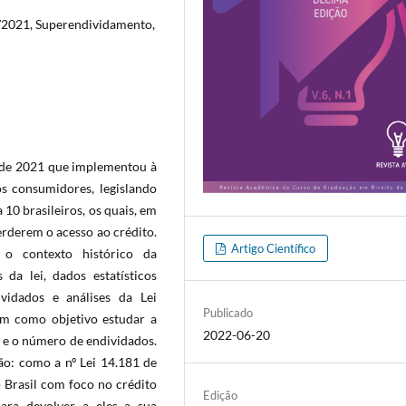
1/2021, Superendividamento,
81 de 2021 que implementou à
os consumidores, legislando
10 brasileiros, os quais, em
erderem o acesso ao crédito.
Artigo Científico
 o contexto histórico da
 da lei, dados estatísticos
vidados e análises da Lei
Publicado
tem como objetivo estudar a
2022-06-20
a e o número de endividados.
ão: como a nº Lei 14.181 de
 Brasil com foco no crédito
Edição
ara devolver a eles a sua