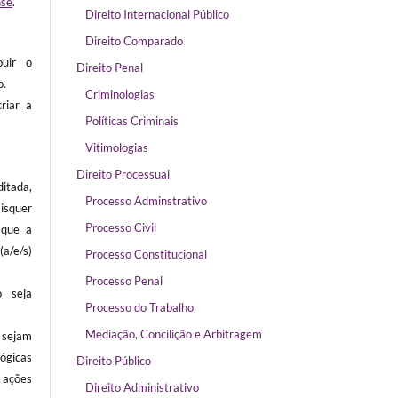
nse
.
Direito Internacional Público
Direito Comparado
buir o
Direito Penal
o.
Criminologias
riar a
Políticas Criminais
Vitimologias
Direito Processual
itada,
Processo Adminstrativo
isquer
Processo Civil
 que a
/e/s)
Processo Constitucional
Processo Penal
 seja
Processo do Trabalho
Mediação, Concilição e Arbitragem
sejam
ógicas
Direito Público
ações
Direito Administrativo