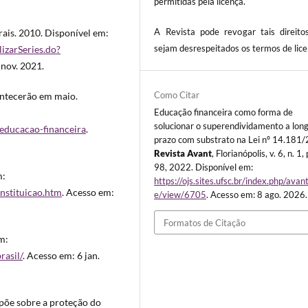
permitidas pela licença.
A Revista pode revogar tais direito
rais. 2010. Disponível em:
sejam desrespeitados os termos de lice
lizarSeries.do?
 nov. 2021.
Como Citar
ontecerão em maio.
Educação financeira como forma de
solucionar o superendividamento a lon
-educacao-financeira
.
prazo com substrato na Lei nº 14.181/
Revista Avant
, Florianópolis, v. 6, n. 1,
98, 2022. Disponível em:
m:
https://ojs.sites.ufsc.br/index.php/avant
onstituicao.htm
. Acesso em:
e/view/6705
. Acesso em: 8 ago. 2026.
Formatos de Citação
m:
rasil/
. Acesso em: 6 jan.
spõe sobre a proteção do