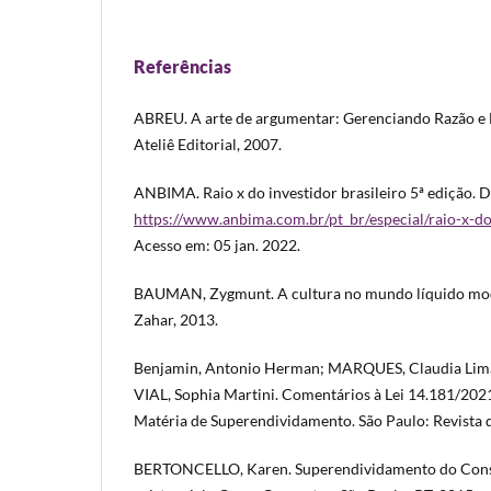
Referências
ABREU. A arte de argumentar: Gerenciando Razão e 
Ateliê Editorial, 2007.
ANBIMA. Raio x do investidor brasileiro 5ª edição. 
https://www.anbima.com.br/pt_br/especial/raio-x-d
Acesso em: 05 jan. 2022.
BAUMAN, Zygmunt. A cultura no mundo líquido moder
Zahar, 2013.
Benjamin, Antonio Herman; MARQUES, Claudia Lima;
VIAL, Sophia Martini. Comentários à Lei 14.181/202
Matéria de Superendividamento. São Paulo: Revista d
BERTONCELLO, Karen. Superendividamento do Con