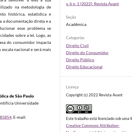
v. 6 n. 1 (2022): Revista Avant
ilizado na metodologia de
 histórica, estatística e
Seção
da a documentação direta e a
Acadêmica
olucionar esse problema se
idades sobre a lei. Logo, as
Categorias
fesa do consumidor impacta
Direito Civil
 escala nacional e será mais
Direito do Consumidor
Direito Público
Direito Educacional
Licença
Copyright (c) 2022 Revista Avant
tólica de São Paulo
ntifícia Universidade
085854
. E-mail:
Este trabalho está licenciado sob uma l
Creative Commons Attribution-