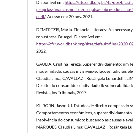
Disponível em:
https://site.cndl.org.br/45-dos-brasi
proprias-financasmostra-pesquisa-sobre-educacao-fi
cndl/
. Acesso em: 20 nov. 2021.
DEMERTZIS, Maria. Financial Literacy: An necessary i
robustness. Bruegel. Disponível em:
https://cfrr.worldbank.org/sites/default/files/2020-0
2022.
GAULIA, Cristina Tereza. Superendividamento: um f
modernidade: causas invisíveis-soluções judiciais e
Claudia Lima; CAVALLAZI, Rosângela Lunardelli, LIM
Direito do consumidor endividado II: vulnerabilidade
Revista dos Tribunais, 2017.
KILBORN, Jason J. I. Estudos de direito comparado 
Comportamentos econômicos, superendividamento. 
insolvência do consumido: buscando as causas e aval
MARQUES, Claudia Lima; CAVALLAZI, Rosângela Lunar