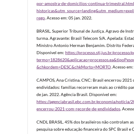
por-amostra-de-domicilios-continua-trimestral.htm
historicas&utm_source=landing&utm_medium=exp
rego
. Acesso em: 05 jan. 2022.
BRASIL. Superior Tribunal de Justiça. Agravo de Ins
turma. Agravante: Brasil Telecom S/A. Apelada: Estad
Ministro Antonio Herman Benjamim. Distrito Federal
Disponível em:
https://processo.stj.jus.br/processo/
termo=1828620&aplicacao=processos.ea&tipoPesqu
&chkordem=DESC&chkMorto=MORTO
. Acesso em:
CAMPOS, Ana Cristina. CNC: Brasil encerrou 2021 
endividados: famílias recorreram mais ao crédito pa
de jan. 2022. Agência Brasil. Disponível em:
https://agenciabrasil.ebc.com.br/economia/noticia/2
encerrou-2021-com-recorde-de-endividados
. Acess
CNDL BRASIL. 45% dos brasileiros não controlam as 
pesquisa sobre educação financeira do SPC Brasil e 