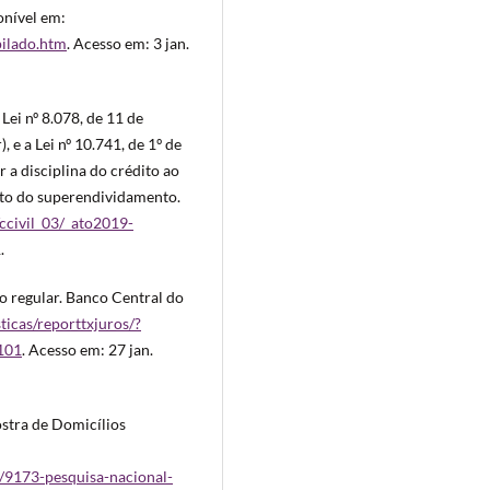
onível em:
pilado.htm
. Acesso em: 3 jan.
 Lei nº 8.078, de 11 de
e a Lei nº 10.741, de 1º de
 a disciplina do crédito ao
nto do superendividamento.
/ccivil_03/_ato2019-
.
ão regular. Banco Central do
ticas/reporttxjuros/?
101
. Acesso em: 27 jan.
stra de Domicílios
ho/9173-pesquisa-nacional-