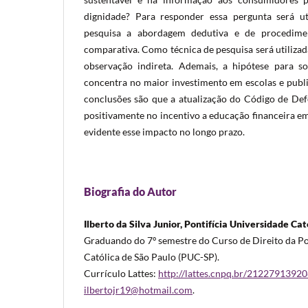
dignidade? Para responder essa pergunta será ut
pesquisa a abordagem dedutiva e de procedimento
comparativa. Como técnica de pesquisa será utiliza
observação indireta. Ademais, a hipótese para s
concentra no maior investimento em escolas e public
conclusões são que a atualização do Código de De
positivamente no incentivo a educação financeira em
evidente esse impacto no longo prazo.
Biografia do Autor
Ilberto da Silva Junior, Pontifícia Universidade Ca
Graduando do 7º semestre do Curso de Direito da Po
Católica de São Paulo (PUC-SP).
Currículo Lattes:
http://lattes.cnpq.br/2122791392
ilbertojr19@hotmail.com
.