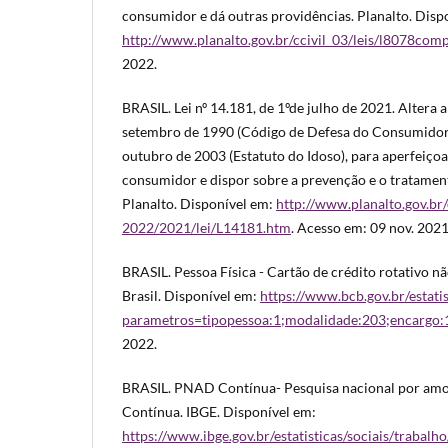
consumidor e dá outras providências. Planalto. Disp
http://www.planalto.gov.br/ccivil_03/leis/l8078com
2022.
BRASIL. Lei nº 14.181, de 1ºde julho de 2021. Altera a
setembro de 1990 (Código de Defesa do Consumidor), 
outubro de 2003 (Estatuto do Idoso), para aperfeiçoar
consumidor e dispor sobre a prevenção e o tratame
Planalto. Disponível em:
http://www.planalto.gov.br
2022/2021/lei/L14181.htm
. Acesso em: 09 nov. 2021
BRASIL. Pessoa Física - Cartão de crédito rotativo n
Brasil. Disponível em:
https://www.bcb.gov.br/estatis
parametros=tipopessoa:1;modalidade:203;encargo:
2022.
BRASIL. PNAD Contínua- Pesquisa nacional por amo
Contínua. IBGE. Disponível em:
https://www.ibge.gov.br/estatisticas/sociais/trabal