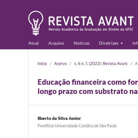
Atual
Arquivo
Notícias
Diretrizes
In
Início
/
Acervo
/
v. 6 n. 1 (2022): Revista Avant
/
A
Educação financeira como fo
longo prazo com substrato na
Ilberto da Silva Junior
Pontifícia Universidade Católica de São Paulo