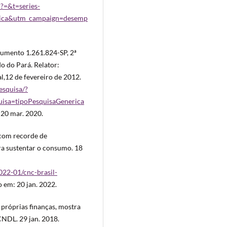
l?=&t=series-
lica&utm_campaign=desemp
trumento 1.261.824-SP, 2ª
o do Pará. Relator:
,12 de fevereiro de 2012.
pesquisa/?
isa=tipoPesquisaGenerica
 20 mar. 2020.
com recorde de
ra sustentar o consumo. 18
022-01/cnc-brasil-
o em: 20 jan. 2022.
próprias finanças, mostra
CNDL. 29 jan. 2018.