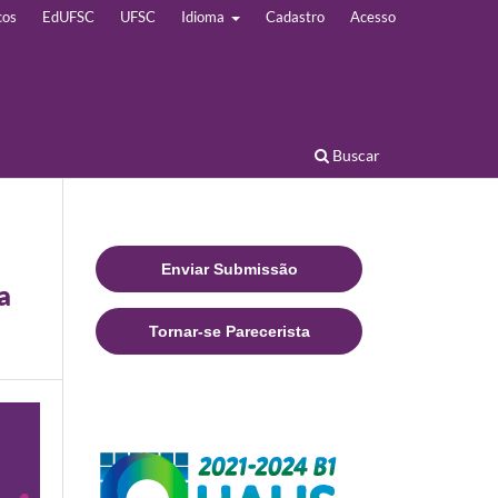
cos
EdUFSC
UFSC
Idioma
Cadastro
Acesso
Buscar
Enviar Submissão
a
Tornar-se Parecerista