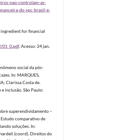
leiros-nao-controlam-as-
nanceira-do-spc-brasil-e-
ngredient for financial
2/01_0.pdf
. Acesso: 24 jan.
enômeno social da pós-
ficazes. In: MARQUES,
A; Clarissa Costa de.
 e inclusão. São Paulo:
sobre superendividamento –
Estudo comparativo de
iando soluções. In:
deli (coord). Direitos do