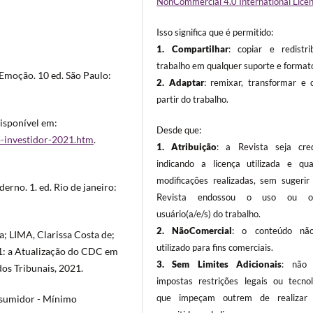
NonCommercial 4.0 International Lice
Isso significa que é permitido:
1. Compartilhar
: copiar e redistri
trabalho em qualquer suporte e format
Emoção. 10 ed. São Paulo:
2. Adaptar
: remixar, transformar e c
partir do trabalho.
Disponível em:
Desde que:
o-investidor-2021.htm
.
1. Atribuição
: a Revista seja cred
indicando a licença utilizada e qua
modificações realizadas, sem sugerir
no. 1. ed. Rio de janeiro:
Revista endossou o uso ou o(a
usuário(a/e/s) do trabalho.
2. NãoComercial
: o conteúdo não
 LIMA, Clarissa Costa de;
utilizado para fins comerciais.
1: a Atualização do CDC em
3.
Sem Limites Adicionais
: não 
os Tribunais, 2021.
impostas restrições legais ou tecnol
que impeçam outrem de realizar 
sumidor - Mínimo